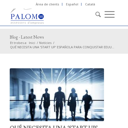
Àrea de clients
Español
Català
Blog - Latest News
Et trobes a:
Inici
/
Notícies
/
QUÉ NECESITA UNA ‘START UP’ ESPAÑOLA PARA CONQUISTAR EEUU...
QUÉ NECESITA UNA ‘START UP’