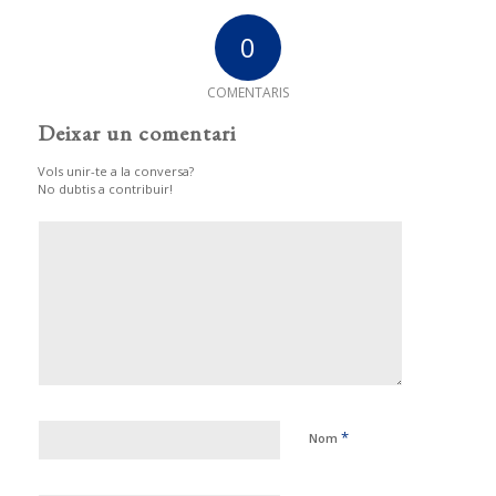
0
COMENTARIS
Deixar un comentari
Vols unir-te a la conversa?
No dubtis a contribuir!
*
Nom