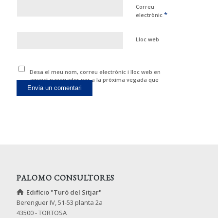
Correu
*
electrònic
Lloc web
Desa el meu nom, correu electrònic i lloc web en
aquest navegador per a la pròxima vegada que
comenti.
PALOMO CONSULTORES
Edificio "Turó del Sitjar"
Berenguer IV, 51-53 planta 2a
43500 - TORTOSA