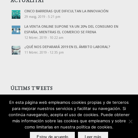
ACTUALITAT
CINCO BARRERAS QUE DIFICULTAN LA INNOVACIÓN
29 maig, 2019 - 5:21 pm
LA VENTA ONLINE SUPONE YA UN 20% DEL CONSUMO EN
ESPAÑA, MIENTRAS EL COMERCIO SE FRENA
12 febrer, 2019 - 10:22 am
¿QUÉ NOS DEPARARÁ 2019 EN EL ÁMBITO LABORAL?
11 febrer, 2019 - 12:35 pm
ÚLTIMS TWEETS
Tweets de @PalomoAssessors
En esta página web empleamos cookies propias y de terceros
para mejorar nuestros servicios y facilitar su navegación. Si
continúa navegando, acepta el uso de cookies. Puede obtener
más información sobre las cookies que empleamos y sobre
como limitarlas en nuestra política de cookies.
2016 © Copyright - Palomo Consultors
Estoy de acuerdo
Leer más