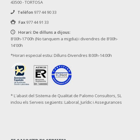
43500 - TORTOSA
Telèfon
977 44 90 33
Fax
977 44 91 33
Horari: De dilluns a dijous:
8'00h-17'00h (No tanquem a migdia) i divendres de 8'00h-
14'00h
*Horari especial estiu: Dilluns-Divendres 8:00h-14:00h
* L'abast del Sistema de Qualitat de Palomo Consultors, SL
inclou els Serveis següents: Laboral, Jurídic i Assegurances