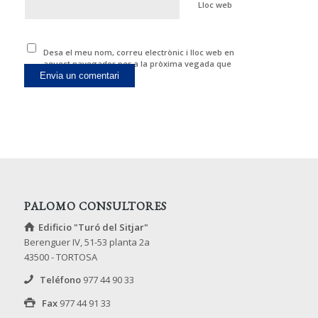
Lloc web
Desa el meu nom, correu electrònic i lloc web en
aquest navegador per a la pròxima vegada que
comenti.
PALOMO CONSULTORES
Edificio "Turó del Sitjar"
Berenguer IV, 51-53 planta 2a
43500 - TORTOSA
Teléfono
977 44 90 33
Fax
977 44 91 33