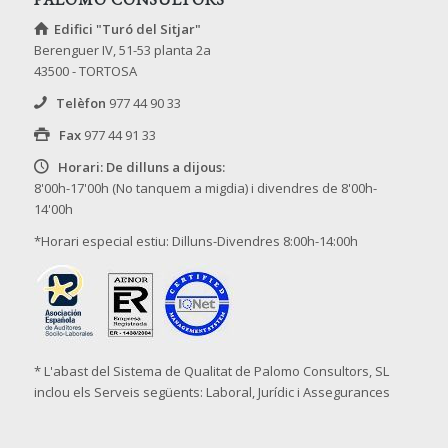
Edifici "Turó del Sitjar"
Berenguer IV, 51-53 planta 2a
43500 - TORTOSA
Telèfon
977 44 90 33
Fax
977 44 91 33
Horari: De dilluns a dijous:
8'00h-17'00h (No tanquem a migdia) i divendres de 8'00h-
14'00h
*Horari especial estiu: Dilluns-Divendres 8:00h-14:00h
* L'abast del Sistema de Qualitat de Palomo Consultors, SL
inclou els Serveis següents: Laboral, Jurídic i Assegurances