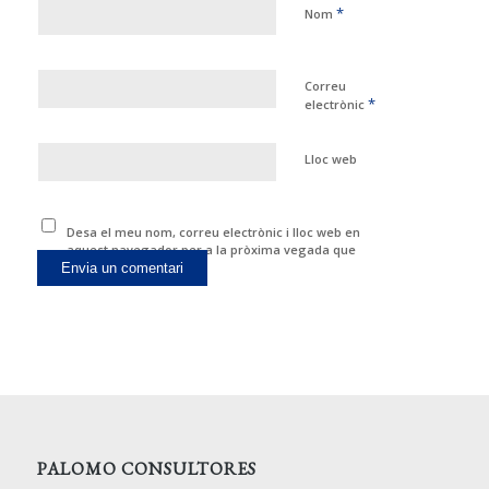
*
Nom
Correu
*
electrònic
Lloc web
Desa el meu nom, correu electrònic i lloc web en
aquest navegador per a la pròxima vegada que
comenti.
PALOMO CONSULTORES