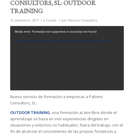
CONSULTORS, SL: OUTDOOR
TRAINING
/
/
15 setembre, 2017
a
Cursos
per
Palomo Consultors
Media error: Format(s) not supported or source(s) not found
Baixa el fitxer: https://palomo.net/wp-content/uploads/OUTDOOR-DESPATX-MAIG-2017.mp4?_=1
Nuevo servicio de formación a empresas a Palomo
Consultors, SL:
OUTDOOR TRAINING
, una formación al aire libre donde el
aprendizaje se basa en vivir experiencias dirigidas en
situaciones y entornos no habituales, fuera del trabajo, con el
fin de alcanzar el conocimiento de las propias fortalezas y