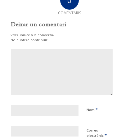
0
COMENTARIS
Deixar un comentari
Vols unir-te a la conversa?
No dubtis a contribuir!
*
Nom
Correu
*
electrònic