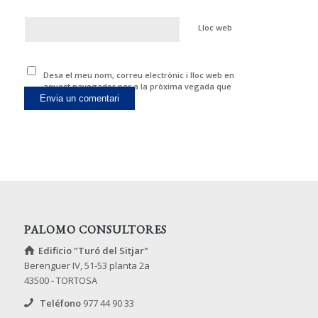
Lloc web
Desa el meu nom, correu electrònic i lloc web en
aquest navegador per a la pròxima vegada que
comenti.
PALOMO CONSULTORES
Edificio "Turó del Sitjar"
Berenguer IV, 51-53 planta 2a
43500 - TORTOSA
Teléfono
977 44 90 33