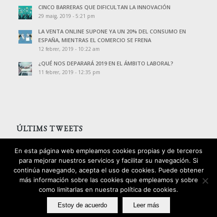
CINCO BARRERAS QUE DIFICULTAN LA INNOVACIÓN
29 maig, 2019 - 5:21 pm
LA VENTA ONLINE SUPONE YA UN 20% DEL CONSUMO EN
ESPAÑA, MIENTRAS EL COMERCIO SE FRENA
12 febrer, 2019 - 10:22 am
¿QUÉ NOS DEPARARÁ 2019 EN EL ÁMBITO LABORAL?
11 febrer, 2019 - 12:35 pm
ÚLTIMS TWEETS
Tweets de @PalomoAssessors
En esta página web empleamos cookies propias y de terceros
para mejorar nuestros servicios y facilitar su navegación. Si
continúa navegando, acepta el uso de cookies. Puede obtener
más información sobre las cookies que empleamos y sobre
como limitarlas en nuestra política de cookies.
2016 © Copyright - Palomo Consultors
Estoy de acuerdo
Leer más
Avís legal
Política de privacitat
Política de cookies
Política d’ igualtat i qualitat
Disseny: izquierdomotter