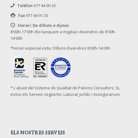
Telèfon
977 44 90 33
Fax
977 44 91 33
Horari: De dilluns a dijous:
8'00h-17'00h (No tanquem a migdia) i divendres de 8'00h-
14'00h
*Horari especial estiu: Dilluns-Divendres 8:00h-14:00h
* L'abast del Sistema de Qualitat de Palomo Consultors, SL
inclou els Serveis següents: Laboral, Jurídic i Assegurances
ELS NOSTRES SERVEIS