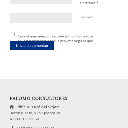
*
electrònic
Lloc web
Desa el meu nom, correu electrònic i lloc web en
aquest navegador per a la pròxima vegada que
comenti.
PALOMO CONSULTORES
Edificio "Turó del Sitjar"
Berenguer IV, 51-53 planta 2a
43500 - TORTOSA
Teléfono
977 44 90 33