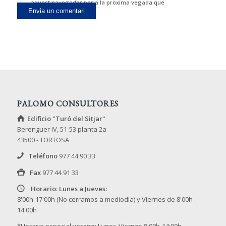
aquest navegador per a la pròxima vegada que
comenti.
PALOMO CONSULTORES
Edificio "Turó del Sitjar"
Berenguer IV, 51-53 planta 2a
43500 - TORTOSA
Teléfono
977 44 90 33
Fax
977 44 91 33
Horario: Lunes a Jueves:
8'00h-17'00h (No cerramos a mediodía) y Viernes de 8'00h-
14'00h
*Horario especial verano: Lunes-Viernes 8:00h-14:00h