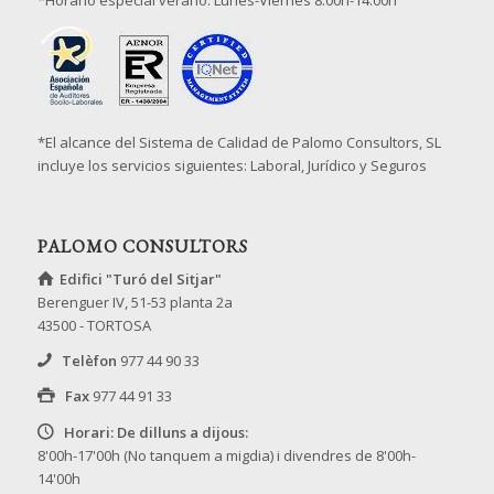
*El alcance del Sistema de Calidad de Palomo Consultors, SL
incluye los servicios siguientes: Laboral, Jurídico y Seguros
PALOMO CONSULTORS
Edifici "Turó del Sitjar"
Berenguer IV, 51-53 planta 2a
43500 - TORTOSA
Telèfon
977 44 90 33
Fax
977 44 91 33
Horari: De dilluns a dijous:
8'00h-17'00h (No tanquem a migdia) i divendres de 8'00h-
14'00h