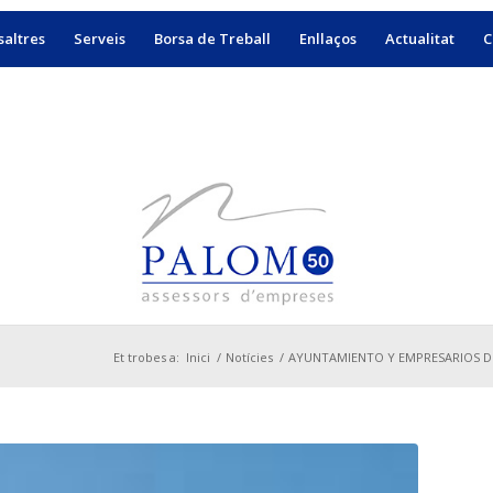
altres
Serveis
Borsa de Treball
Enllaços
Actualitat
C
Et trobes a:
Inici
/
Notícies
/
AYUNTAMIENTO Y EMPRESARIOS DE