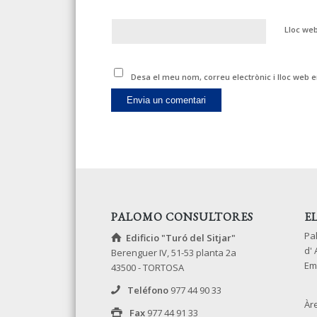
Lloc we
Desa el meu nom, correu electrònic i lloc web
PALOMO CONSULTORES
E
Pa
Edificio "Turó del Sitjar"
d'
Berenguer IV, 51-53 planta 2a
Em
43500 - TORTOSA
Teléfono
977 44 90 33
Àr
Fax
977 44 91 33