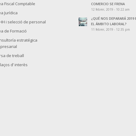
ea Fiscal Comptable
COMERCIO SE FRENA
12 febrer, 2019 - 10:22 am
a Jurídica
¿QUÉ NOS DEPARARÁ 2019 
HH i selecció de personal
EL ÁMBITO LABORAL?
11 febrer, 2019 - 12:35 pm
ea de Formació
nsultoría estratégica
presarial
rsa de treball
laços d’ interès