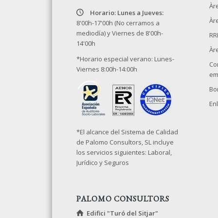
Àr
Horario: Lunes a Jueves:
Àre
8'00h-17'00h (No cerramos a
mediodía) y Viernes de 8'00h-
RR
14'00h
Àr
*Horario especial verano: Lunes-
Co
Viernes 8:00h-14:00h
em
Bo
Enl
*El alcance del Sistema de Calidad
de Palomo Consultors, SL incluye
los servicios siguientes: Laboral,
Jurídico y Seguros
PALOMO CONSULTORS
Edifici "Turó del Sitjar"