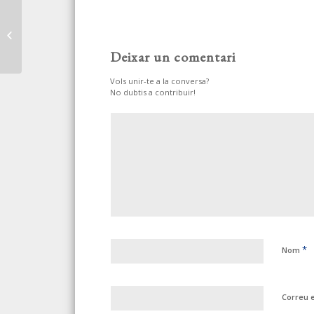
EL INDICADOR DE
CONFIANZA DE LOS
EMPRESARIOS
Deixar un comentari
ALEMANES CAYÓ EN
ENERO POR TERCER...
Vols unir-te a la conversa?
No dubtis a contribuir!
*
Nom
Correu 