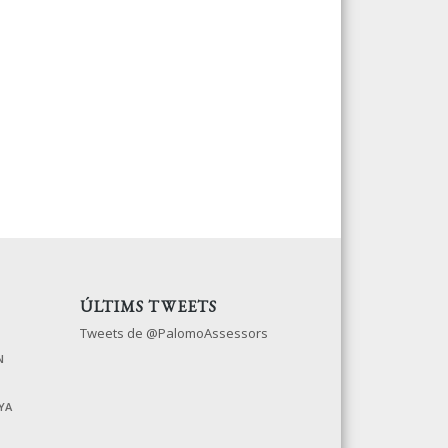
ÚLTIMS TWEETS
Tweets de @PalomoAssessors
N
YA