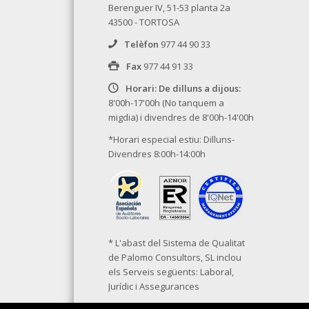
Berenguer IV, 51-53 planta 2a
43500 - TORTOSA
Telèfon
977 44 90 33
Fax
977 44 91 33
Horari: De dilluns a dijous:
8'00h-17'00h (No tanquem a
migdia) i divendres de 8'00h-14'00h
*Horari especial estiu: Dilluns-
Divendres 8:00h-14:00h
* L'abast del Sistema de Qualitat
de Palomo Consultors, SL inclou
els Serveis següents: Laboral,
Jurídic i Assegurances