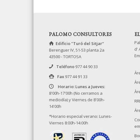
PALOMO CONSULTORES
E
Pa
Edificio "Turó del Sitjar"
d'
Berenguer IV, 51-53 planta 2a
Em
43500 - TORTOSA
Teléfono
977 44 90 33
Àr
Fax
977 44 91 33
Àr
Horario: Lunes a Jueves:
Àre
8'00h-17'00h (No cerramos a
mediodía) y Viernes de 8'00h-
RR
14'00h
Àr
*Horario especial verano: Lunes-
Co
Viernes 8:00h-14:00h
em
Bo