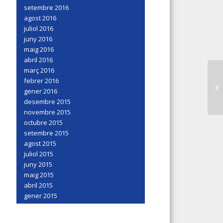
setembre 2016
agost 2016
juliol 2016
juny 2016
maig 2016
abril 2016
març 2016
LA
febrer 2016
AN
gener 2016
ES
desembre 2015
novembre 2015
octubre 2015
setembre 2015
agost 2015
juliol 2015
juny 2015
maig 2015
abril 2015
gener 2015