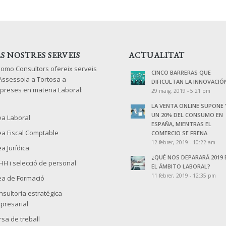
LS NOSTRES SERVEIS
ACTUALITAT
lomo Consultors ofereix serveis
CINCO BARRERAS QUE
 Assessoia a Tortosa a
DIFICULTAN LA INNOVACIÓ
preses en materia Laboral:
29 maig, 2019 - 5:21 pm
LA VENTA ONLINE SUPONE 
UN 20% DEL CONSUMO EN
ea Laboral
ESPAÑA, MIENTRAS EL
ea Fiscal Comptable
COMERCIO SE FRENA
12 febrer, 2019 - 10:22 am
a Jurídica
¿QUÉ NOS DEPARARÁ 2019 
HH i selecció de personal
EL ÁMBITO LABORAL?
11 febrer, 2019 - 12:35 pm
ea de Formació
nsultoría estratégica
presarial
rsa de treball