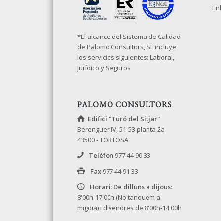
Enl
*El alcance del Sistema de Calidad
de Palomo Consultors, SL incluye
los servicios siguientes: Laboral,
Jurídico y Seguros
PALOMO CONSULTORS
Edifici "Turó del Sitjar"
Berenguer IV, 51-53 planta 2a
43500 - TORTOSA
Telèfon
977 44 90 33
Fax
977 44 91 33
Horari: De dilluns a dijous:
8'00h-17'00h (No tanquem a
migdia) i divendres de 8'00h-14'00h