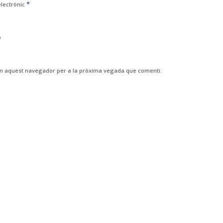
*
electrònic
b
 en aquest navegador per a la pròxima vegada que comenti.