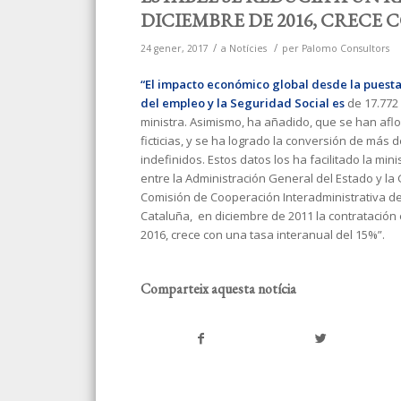
DICIEMBRE DE 2016, CRECE 
/
/
24 gener, 2017
a
Notícies
per
Palomo Consultors
“El impacto económico global
desde la puest
del empleo y la Seguridad Social es
de 17.772 
ministra. Asimismo, ha añadido, que se han afl
ficticias, y se ha logrado la conversión de más
indefinidos. Estos datos los ha facilitado la mi
entre la Administración General del Estado y la 
Comisión de Cooperación Interadministrativa del
Cataluña, en diciembre de 2011 la contratación 
2016, crece con una tasa interanual del 15%”.
Comparteix aquesta notícia