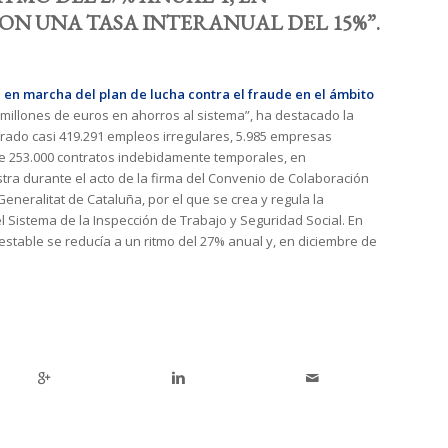
CON UNA TASA INTERANUAL DEL 15%”.
a en marcha
del plan de lucha contra el fraude en el ámbito
millones de euros en ahorros al sistema”, ha destacado la
orado casi 419.291 empleos irregulares, 5.985 empresas
 de 253.000 contratos indebidamente temporales, en
nistra durante el acto de la firma del Convenio de Colaboración
Generalitat de Cataluña, por el que se crea y regula la
 Sistema de la Inspección de Trabajo y Seguridad Social. En
estable se reducía a un ritmo del 27% anual y, en diciembre de