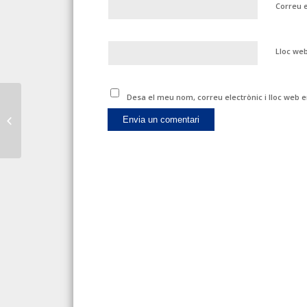
Correu 
Lloc we
Desa el meu nom, correu electrònic i lloc web
EMPLEO CONGELARÁ, DE FORMA
TEMPORAL, LA COTIZACIÓN MÍNIMA
DE LOS AUTÓNOMOS;...