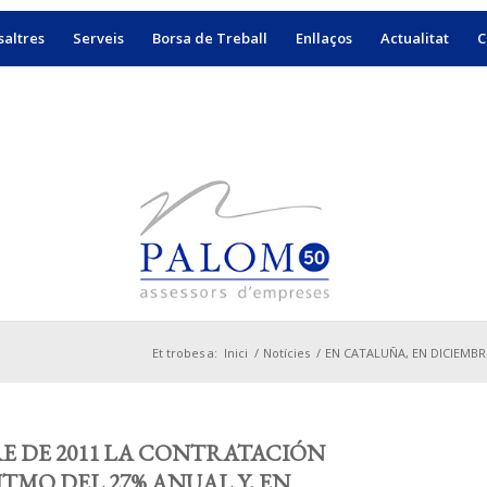
altres
Serveis
Borsa de Treball
Enllaços
Actualitat
C
Et trobes a:
Inici
/
Notícies
/
EN CATALUÑA, EN DICIEMBRE
E DE 2011 LA CONTRATACIÓN
ITMO DEL 27% ANUAL Y, EN