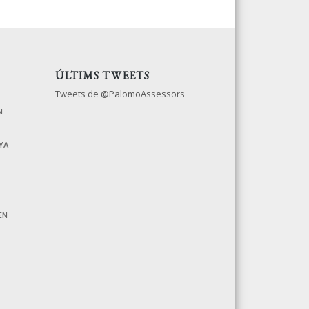
ÚLTIMS TWEETS
Tweets de @PalomoAssessors
N
YA
EN