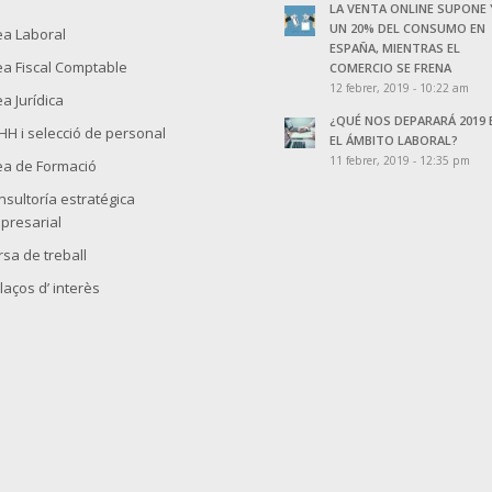
LA VENTA ONLINE SUPONE 
UN 20% DEL CONSUMO EN
ea Laboral
ESPAÑA, MIENTRAS EL
ea Fiscal Comptable
COMERCIO SE FRENA
12 febrer, 2019 - 10:22 am
a Jurídica
¿QUÉ NOS DEPARARÁ 2019 
HH i selecció de personal
EL ÁMBITO LABORAL?
11 febrer, 2019 - 12:35 pm
ea de Formació
nsultoría estratégica
presarial
rsa de treball
laços d’ interès