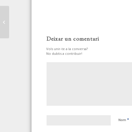
ACTUALIZACIÓN DE LA
GUÍA TÉCNICA PARA LA
EVALUACIÓN Y
PREVENCIÓN DE LOS...
Deixar un comentari
Vols unir-te a la conversa?
No dubtis a contribuir!
*
Nom