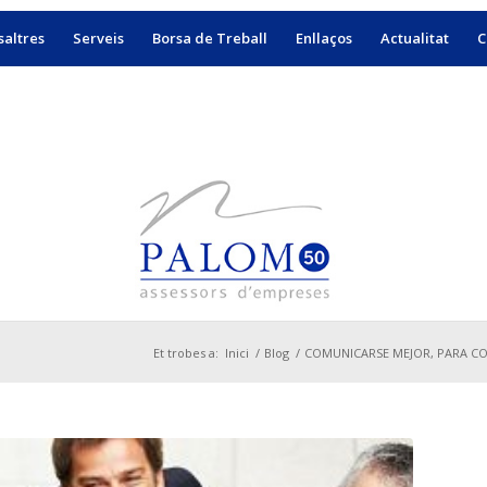
altres
Serveis
Borsa de Treball
Enllaços
Actualitat
C
Et trobes a:
Inici
/
Blog
/
COMUNICARSE MEJOR, PARA CO