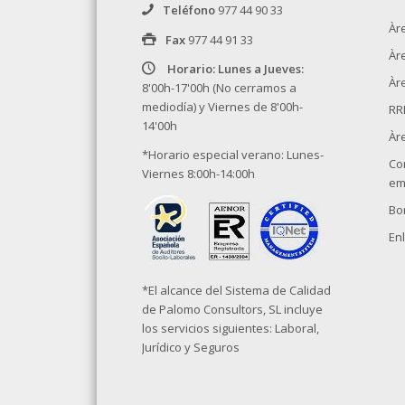
Teléfono
977 44 90 33
Àr
Fax
977 44 91 33
Àr
Horario: Lunes a Jueves:
Àre
8'00h-17'00h (No cerramos a
mediodía) y Viernes de 8'00h-
RR
14'00h
Àr
*Horario especial verano: Lunes-
Co
Viernes 8:00h-14:00h
em
Bo
Enl
*El alcance del Sistema de Calidad
de Palomo Consultors, SL incluye
los servicios siguientes: Laboral,
Jurídico y Seguros