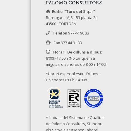
PALOMO CONSULTORS
Edifici "Turó del Sitjar"
Berenguer IV, 51-53 planta 2a
43500 - TORTOSA
Telèfon
977 44 90 33
Fax
977 44 91 33
Horari: De dilluns a dijous:
8'00h-17'00h (No tanquem a
migdia) i divendres de 8'00h-14'00h
*Horari especial estiu: Dilluns-
Divendres 8:00h-14:00h
* L'abast del Sistema de Qualitat
de Palomo Consultors, SL inclou
els Serveis següents: Laboral,