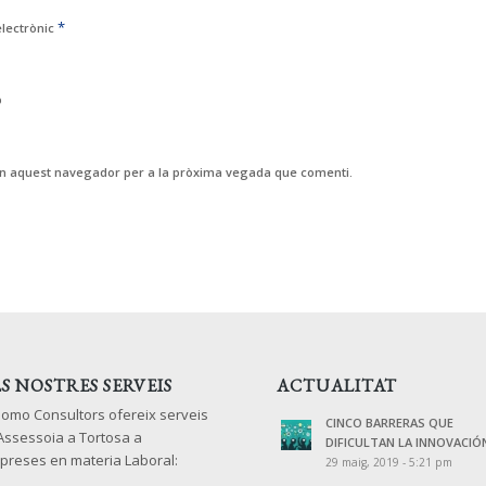
*
electrònic
b
 en aquest navegador per a la pròxima vegada que comenti.
LS NOSTRES SERVEIS
ACTUALITAT
lomo Consultors ofereix serveis
CINCO BARRERAS QUE
 Assessoia a Tortosa a
DIFICULTAN LA INNOVACIÓ
preses en materia Laboral:
29 maig, 2019 - 5:21 pm