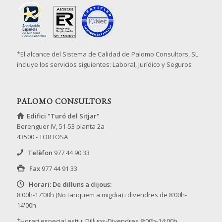
*El alcance del Sistema de Calidad de Palomo Consultors, SL
incluye los servicios siguientes: Laboral, Jurídico y Seguros
PALOMO CONSULTORS
Edifici "Turó del Sitjar"
Berenguer IV, 51-53 planta 2a
43500 - TORTOSA
Telèfon
977 44 90 33
Fax
977 44 91 33
Horari: De dilluns a dijous:
8'00h-17'00h (No tanquem a migdia) i divendres de 8'00h-
14'00h
*Horari especial estiu: Dilluns-Divendres 8:00h-14:00h