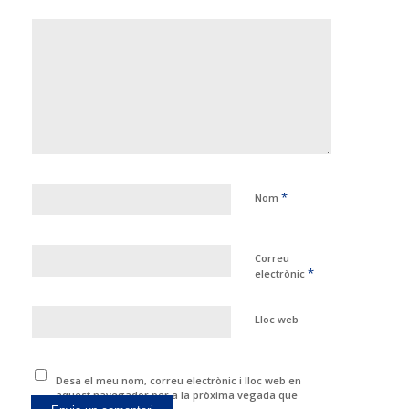
*
Nom
Correu
*
electrònic
Lloc web
Desa el meu nom, correu electrònic i lloc web en
aquest navegador per a la pròxima vegada que