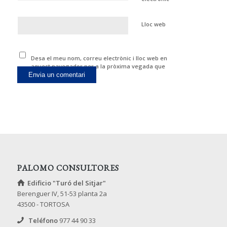
Lloc web
Desa el meu nom, correu electrònic i lloc web en
aquest navegador per a la pròxima vegada que
comenti.
PALOMO CONSULTORES
Edificio "Turó del Sitjar"
Berenguer IV, 51-53 planta 2a
43500 - TORTOSA
Teléfono
977 44 90 33