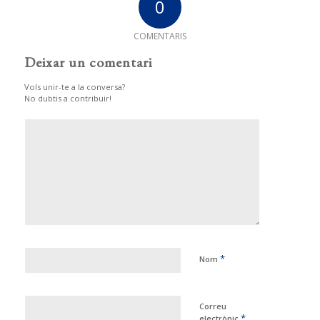
0
COMENTARIS
Deixar un comentari
Vols unir-te a la conversa?
No dubtis a contribuir!
*
Nom
Correu
*
electrònic