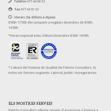
Telèfon
977 44 90 33
Fax
977 44 91 33
Horari: De dilluns a dijous:
8'00h-17'00h (No tanquem a migdia) i divendres de 8'00h-
14'00h
*Horari especial estiu: Dilluns-Divendres 8:00h-14:00h
* L'abast del Sistema de Qualitat de Palomo Consultors, SL
inclou els Serveis següents: Laboral, Jurídic i Assegurances
ELS NOSTRES SERVEIS
Palomo Consultors ofereix serveis d' Assessoia a Tortosa a