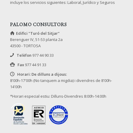
incluye los servicios siguientes: Laboral, Jurídico y Seguros
PALOMO CONSULTORS
Edifici "Turó del Sitjar"
Berenguer IV, 51-53 planta 2a
43500 - TORTOSA
Telèfon
977 44 90 33
Fax
977 44 91 33
Horari: De dilluns a dijous:
8'00h-17'00h (No tanquem a migdia) i divendres de 8'00h-
14'00h
*Horari especial estiu: Dilluns-Divendres 8:00h-14:00h