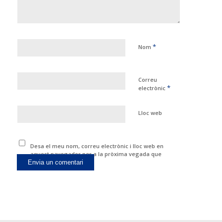
*
Nom
Correu
*
electrònic
Lloc web
Desa el meu nom, correu electrònic i lloc web en
aquest navegador per a la pròxima vegada que
comenti.