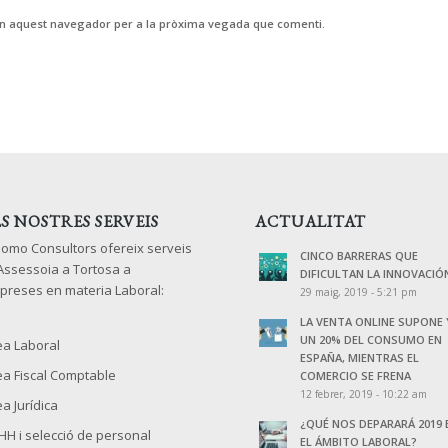
 en aquest navegador per a la pròxima vegada que comenti.
LS NOSTRES SERVEIS
ACTUALITAT
lomo Consultors ofereix serveis
CINCO BARRERAS QUE
 Assessoia a Tortosa a
DIFICULTAN LA INNOVACIÓ
preses en materia Laboral:
29 maig, 2019 - 5:21 pm
LA VENTA ONLINE SUPONE 
UN 20% DEL CONSUMO EN
ea Laboral
ESPAÑA, MIENTRAS EL
ea Fiscal Comptable
COMERCIO SE FRENA
12 febrer, 2019 - 10:22 am
a Jurídica
¿QUÉ NOS DEPARARÁ 2019 
HH i selecció de personal
EL ÁMBITO LABORAL?