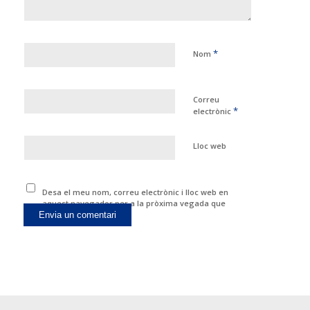
*
Nom
Correu
*
electrònic
Lloc web
Desa el meu nom, correu electrònic i lloc web en
aquest navegador per a la pròxima vegada que
comenti.