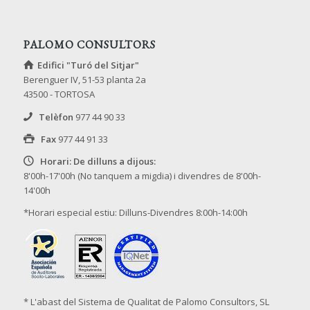
PALOMO CONSULTORS
Edifici "Turó del Sitjar"
Berenguer IV, 51-53 planta 2a
43500 - TORTOSA
Telèfon
977 44 90 33
Fax
977 44 91 33
Horari: De dilluns a dijous:
8'00h-17'00h (No tanquem a migdia) i divendres de 8'00h-
14'00h
*Horari especial estiu: Dilluns-Divendres 8:00h-14:00h
* L'abast del Sistema de Qualitat de Palomo Consultors, SL