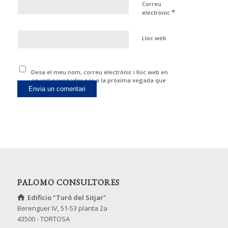
Correu
*
electrònic
Lloc web
Desa el meu nom, correu electrònic i lloc web en
aquest navegador per a la pròxima vegada que
comenti.
PALOMO CONSULTORES
Edificio "Turó del Sitjar"
Berenguer IV, 51-53 planta 2a
43500 - TORTOSA