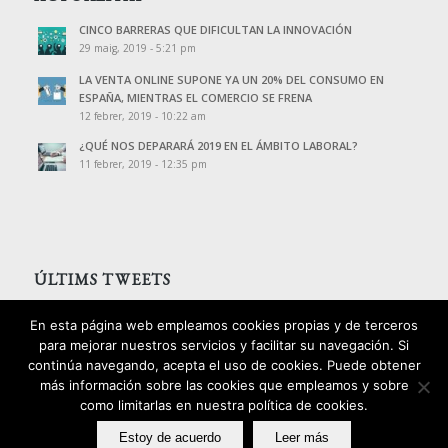
CINCO BARRERAS QUE DIFICULTAN LA INNOVACIÓN
29 maig, 2019 - 5:21 pm
LA VENTA ONLINE SUPONE YA UN 20% DEL CONSUMO EN
ESPAÑA, MIENTRAS EL COMERCIO SE FRENA
12 febrer, 2019 - 10:22 am
¿QUÉ NOS DEPARARÁ 2019 EN EL ÁMBITO LABORAL?
11 febrer, 2019 - 12:35 pm
ÚLTIMS TWEETS
Tweets de @PalomoAssessors
En esta página web empleamos cookies propias y de terceros
para mejorar nuestros servicios y facilitar su navegación. Si
continúa navegando, acepta el uso de cookies. Puede obtener
más información sobre las cookies que empleamos y sobre
como limitarlas en nuestra política de cookies.
2016 © Copyright - Palomo Consultors
Estoy de acuerdo
Leer más
Avís legal
Política de privacitat
Política de cookies