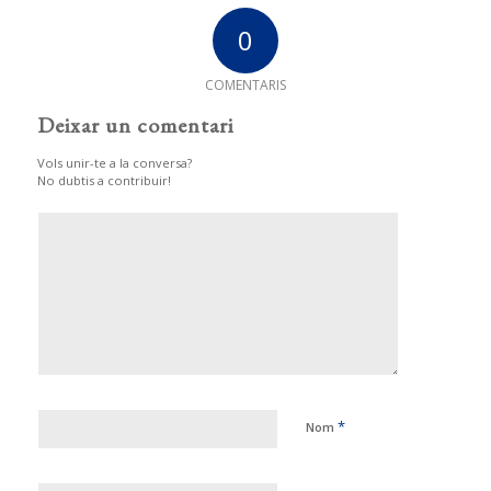
0
COMENTARIS
Deixar un comentari
Vols unir-te a la conversa?
No dubtis a contribuir!
*
Nom