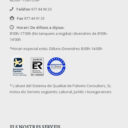
43500 - TORTOSA
Telèfon
977 44 90 33
Fax
977 44 91 33
Horari: De dilluns a dijous:
8'00h-17'00h (No tanquem a migdia) i divendres de 8'00h-
14'00h
*Horari especial estiu: Dilluns-Divendres 8:00h-14:00h
* L'abast del Sistema de Qualitat de Palomo Consultors, SL
inclou els Serveis següents: Laboral, Jurídic i Assegurances
ELS NOSTRES SERVEIS