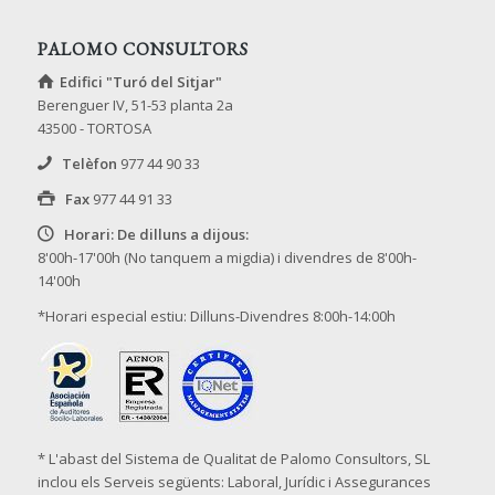
PALOMO CONSULTORS
Edifici "Turó del Sitjar"
Berenguer IV, 51-53 planta 2a
43500 - TORTOSA
Telèfon
977 44 90 33
Fax
977 44 91 33
Horari: De dilluns a dijous:
8'00h-17'00h (No tanquem a migdia) i divendres de 8'00h-
14'00h
*Horari especial estiu: Dilluns-Divendres 8:00h-14:00h
* L'abast del Sistema de Qualitat de Palomo Consultors, SL
inclou els Serveis següents: Laboral, Jurídic i Assegurances