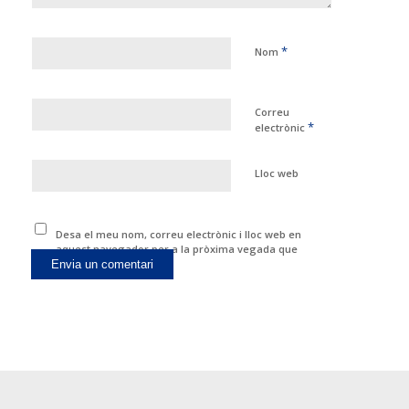
*
Nom
Correu
*
electrònic
Lloc web
Desa el meu nom, correu electrònic i lloc web en
aquest navegador per a la pròxima vegada que
comenti.