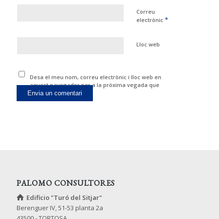
Correu
*
electrònic
Lloc web
Desa el meu nom, correu electrònic i lloc web en
aquest navegador per a la pròxima vegada que
comenti.
PALOMO CONSULTORES
Edificio "Turó del Sitjar"
Berenguer IV, 51-53 planta 2a
43500 - TORTOSA