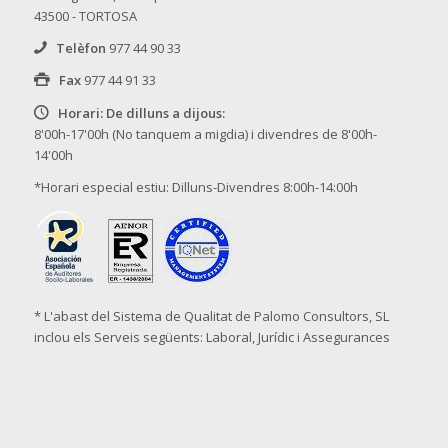
43500 - TORTOSA
Telèfon
977 44 90 33
Fax
977 44 91 33
Horari: De dilluns a dijous:
8'00h-17'00h (No tanquem a migdia) i divendres de 8'00h-
14'00h
*Horari especial estiu: Dilluns-Divendres 8:00h-14:00h
* L'abast del Sistema de Qualitat de Palomo Consultors, SL
inclou els Serveis següents: Laboral, Jurídic i Assegurances