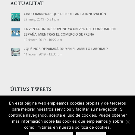
ACTUALITAT
CINCO BARRERAS QUE DIFICULTAN LA INNOVACIÓN
29 maig, 2019 - 5:21 pm
LA VENTA ONLINE SUPONE YA UN 20% DEL CONSUMO EN
ESPAÑA, MIENTRAS EL COMERCIO SE FRENA
12 febrer, 2019 - 10:22 am
¿QUÉ NOS DEPARARÁ 2019 EN EL ÁMBITO LABORAL?
11 febrer, 2019 - 12:35 pm
ÚLTIMS TWEETS
Tweets de @PalomoAssessors
En esta página web empleamos cookies propias y de terceros
para mejorar nuestros servicios y facilitar su navegación. Si
continúa navegando, acepta el uso de cookies. Puede obtener
más información sobre las cookies que empleamos y sobre
como limitarlas en nuestra política de cookies.
2016 © Copyright - Palomo Consultors