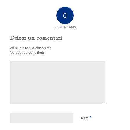
0
COMENTARIS
Deixar un comentari
Vols unir-te a la conversa?
No dubtis a contribuir!
*
Nom