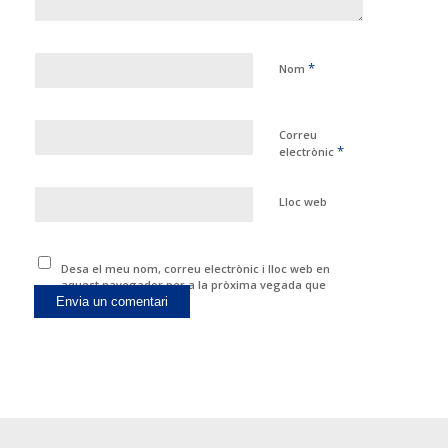
*
Nom
Correu
*
electrònic
Lloc web
Desa el meu nom, correu electrònic i lloc web en
aquest navegador per a la pròxima vegada que
comenti.