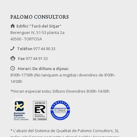
PALOMO CONSULTORS
Edifici "Turó del Sitjar"
Berenguer IV, 51-53 planta 2a
43500 - TORTOSA
Telèfon
977 44 90 33
Fax
977 44 91 33
Horari: De dilluns a dijous:
8'00h-17'00h (No tanquem a migdia) i divendres de 8'00h-
14'00h
*Horari especial estiu: Dilluns-Divendres 8:00h-14:00h
* L'abast del Sistema de Qualitat de Palomo Consultors, SL
inclou els Serveis següents: Laboral, Jurídic i Assegurances