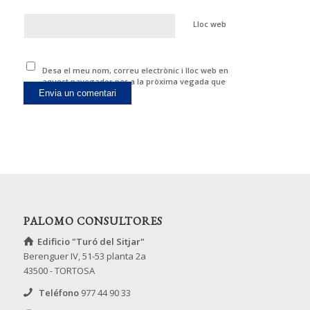
Lloc web
Desa el meu nom, correu electrònic i lloc web en
aquest navegador per a la pròxima vegada que
comenti.
PALOMO CONSULTORES
Edificio "Turó del Sitjar"
Berenguer IV, 51-53 planta 2a
43500 - TORTOSA
Teléfono
977 44 90 33