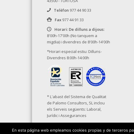
43500 - TORTOSA
Telèfon
977 44 90 33
Fax
977 44 91 33
Horari: De dilluns a dijous:
8'00h-17'00h (No tanquem a
migdia) i divendres de 8'00h-14'00h
*Horari especial estiu: Dilluns-
Divendres 8:00h-14:00h
* L'abast del Sistema de Qualitat
de Palomo Consultors, SL inclou
els Serveis següents: Laboral,
Jurídic i Assegurances
En esta página web empleamos cookies propias y de terceros para