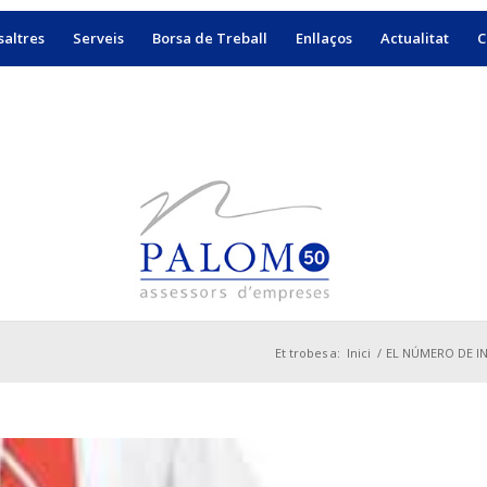
altres
Serveis
Borsa de Treball
Enllaços
Actualitat
C
Et trobes a:
Inici
/
EL NÚMERO DE IN