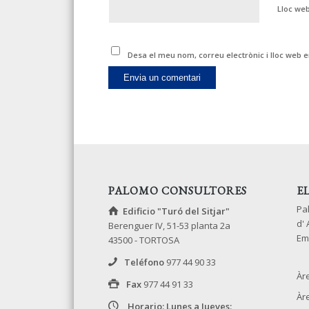
Lloc we
Desa el meu nom, correu electrònic i lloc web
PALOMO CONSULTORES
E
Pa
Edificio "Turó del Sitjar"
d'
Berenguer IV, 51-53 planta 2a
Em
43500 - TORTOSA
Teléfono
977 44 90 33
Àr
Fax
977 44 91 33
Àr
Horario: Lunes a Jueves: