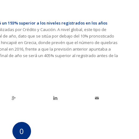
á un 193% superior a los niveles registrados en los años
lizadas por Crédito y Caución. A nivel global, este tipo de
al de año, dato que se sitúa por debajo del 10% pronosticado
e hincapié en Grecia, donde prevén que el número de quiebras
nal en 2016, frente a que la previsión anterior apuntaba a
a final de año se será un 405% superior al registrado antes de la
0