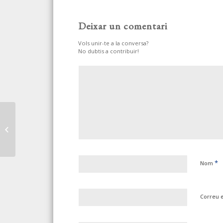
Deixar un comentari
Vols unir-te a la conversa?
No dubtis a contribuir!
EL PARO EN EL MES DE
AGOSTO HA
AUMENTADO EN 21.679
PERSONAS
*
Nom
Correu 