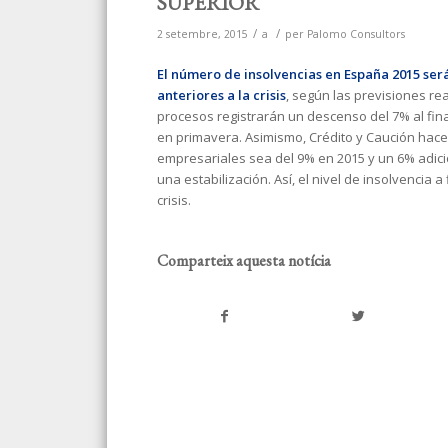
SUPERIOR
/
/
2 setembre, 2015
a
per
Palomo Consultors
El número de insolvencias en España 2015
ser
anteriores a la crisis
, según las previsiones rea
procesos registrarán un descenso del 7% al fin
en primavera. Asimismo, Crédito y Caución hac
empresariales sea del 9% en 2015 y un 6% adicio
una estabilización. Así, el nivel de insolvencia 
crisis.
Comparteix aquesta notícia