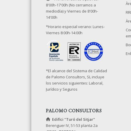
Àre
8'00h-17'00h (No cerramos a
mediodía) y Viernes de 8'00h-
RR
14'00h
Àr
*Horario especial verano: Lunes-
Co
Viernes 8:00h-14:00h
em
Bo
Enl
*El alcance del Sistema de Calidad
de Palomo Consultors, SL incluye
los servicios siguientes: Laboral,
Jurídico y Seguros
PALOMO CONSULTORS
Edifici "Turó del Sitjar"
Berenguer IV, 51-53 planta 2a