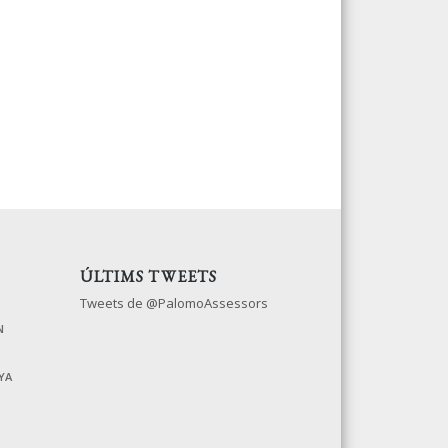
ÚLTIMS TWEETS
Tweets de @PalomoAssessors
N
YA