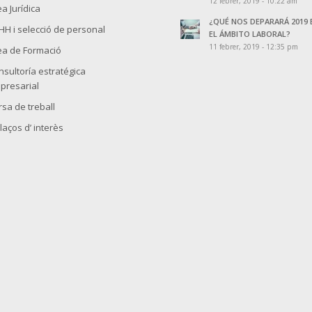
12 febrer, 2019 - 10:22 am
a Jurídica
¿QUÉ NOS DEPARARÁ 2019 
HH i selecció de personal
EL ÁMBITO LABORAL?
11 febrer, 2019 - 12:35 pm
ea de Formació
nsultoría estratégica
presarial
rsa de treball
laços d’ interès