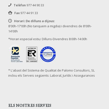
Telèfon
977 44 90 33
Fax
977 44 91 33
Horari: De dilluns a dijous:
8'00h-17'00h (No tanquem a migdia) i divendres de 8'00h-
14'00h
*Horari especial estiu: Dilluns-Divendres 8:00h-14:00h
* L'abast del Sistema de Qualitat de Palomo Consultors, SL
inclou els Serveis següents: Laboral, Jurídic i Assegurances
ELS NOSTRES SERVEIS