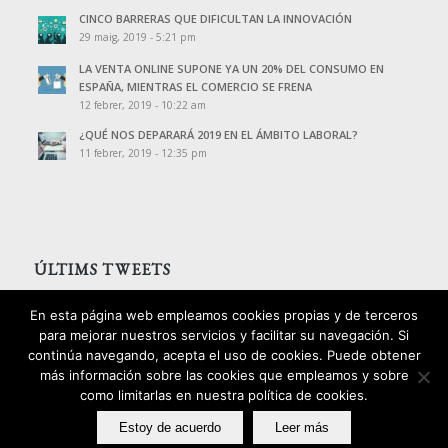
CINCO BARRERAS QUE DIFICULTAN LA INNOVACIÓN
29 maig, 2019 - 5:21 pm
LA VENTA ONLINE SUPONE YA UN 20% DEL CONSUMO EN
ESPAÑA, MIENTRAS EL COMERCIO SE FRENA
12 febrer, 2019 - 10:22 am
¿QUÉ NOS DEPARARÁ 2019 EN EL ÁMBITO LABORAL?
11 febrer, 2019 - 12:35 pm
ÚLTIMS TWEETS
Tweets de @PalomoAssessors
En esta página web empleamos cookies propias y de terceros
para mejorar nuestros servicios y facilitar su navegación. Si
continúa navegando, acepta el uso de cookies. Puede obtener
más información sobre las cookies que empleamos y sobre
como limitarlas en nuestra política de cookies.
2016 © Copyright - Palomo Consultors
Estoy de acuerdo
Leer más
Avís legal
Política de privacitat
Política de cookies
Política d’ igualtat i qualitat
Disseny: izquierdomotter