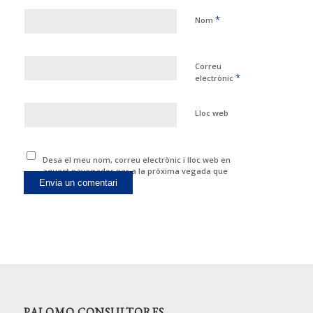
*
Nom
Correu
*
electrònic
Lloc web
Desa el meu nom, correu electrònic i lloc web en
aquest navegador per a la pròxima vegada que
comenti.
PALOMO CONSULTORES