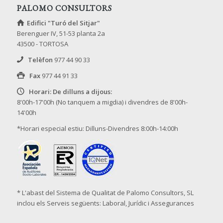
PALOMO CONSULTORS
Edifici "Turó del Sitjar"
Berenguer IV, 51-53 planta 2a
43500 - TORTOSA
Telèfon
977 44 90 33
Fax
977 44 91 33
Horari: De dilluns a dijous:
8'00h-17'00h (No tanquem a migdia) i divendres de 8'00h-
14'00h
*Horari especial estiu: Dilluns-Divendres 8:00h-14:00h
* L'abast del Sistema de Qualitat de Palomo Consultors, SL
inclou els Serveis següents: Laboral, Jurídic i Assegurances