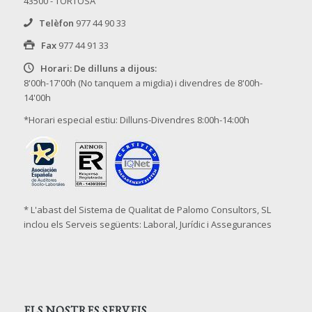
43500 - TORTOSA
Telèfon
977 44 90 33
Fax
977 44 91 33
Horari: De dilluns a dijous:
8'00h-17'00h (No tanquem a migdia) i divendres de 8'00h-
14'00h
*Horari especial estiu: Dilluns-Divendres 8:00h-14:00h
* L'abast del Sistema de Qualitat de Palomo Consultors, SL
inclou els Serveis següents: Laboral, Jurídic i Assegurances
ELS NOSTRES SERVEIS