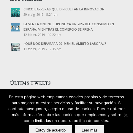
CINCO BARRERAS QUE DIFICULTAN LA INNOVACIÓN
29 maig, 2019 - 5:21 pm
LA VENTA ONLINE SUPONE YA UN 20% DEL CONSUMO EN
ESPAÑA, MIENTRAS EL COMERCIO SE FRENA
12 febrer, 2019 - 10:22 am
¿QUÉ NOS DEPARARÁ 2019 EN EL ÁMBITO LABORAL?
11 febrer, 2019 - 12:35 pm
ÚLTIMS TWEETS
Tweets de @PalomoAssessors
En esta página web empleamos cookies propias y de terceros
para mejorar nuestros servicios y facilitar su navegación. Si
continúa navegando, acepta el uso de cookies. Puede obtener
más información sobre las cookies que empleamos y sobre
como limitarlas en nuestra política de cookies.
2016 © Copyright - Palomo Consultors
Estoy de acuerdo
Leer más
Avís legal
Política de privacitat
Política de cookies