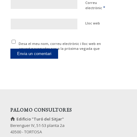
Correu
*
electrònic
Lloc web
Desa el meu nom, correu electrònic i lloc web en
aquest navegador per a la pròxima vegada que
comenti.
PALOMO CONSULTORES
Edificio "Turó del Sitjar"
Berenguer IV, 51-53 planta 2a
43500 - TORTOSA