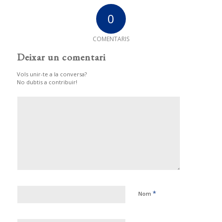
0
COMENTARIS
Deixar un comentari
Vols unir-te a la conversa?
No dubtis a contribuir!
*
Nom