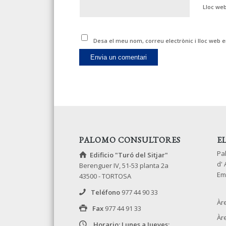
Lloc we
Desa el meu nom, correu electrònic i lloc web
PALOMO CONSULTORES
E
Pa
Edificio "Turó del Sitjar"
d'
Berenguer IV, 51-53 planta 2a
Em
43500 - TORTOSA
Teléfono
977 44 90 33
Àr
Fax
977 44 91 33
Àr
Horario: Lunes a Jueves: