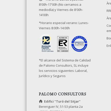
Àre
8'00h-17'00h (No cerramos a
mediodía) y Viernes de 8'00h-
RR
14'00h
Àr
*Horario especial verano: Lunes-
Co
Viernes 8:00h-14:00h
em
Bo
Enl
*El alcance del Sistema de Calidad
de Palomo Consultors, SL incluye
los servicios siguientes: Laboral,
Jurídico y Seguros
PALOMO CONSULTORS
Edifici "Turó del Sitjar"
Berenguer IV, 51-53 planta 2a