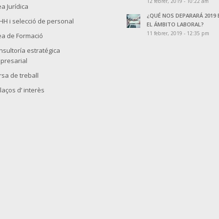
12 febrer, 2019 - 10:22 am
a Jurídica
¿QUÉ NOS DEPARARÁ 2019 
HH i selecció de personal
EL ÁMBITO LABORAL?
11 febrer, 2019 - 12:35 pm
ea de Formació
nsultoría estratégica
presarial
rsa de treball
laços d’ interès