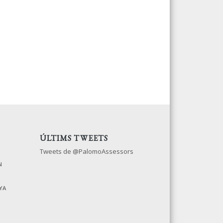
ÚLTIMS TWEETS
Tweets de @PalomoAssessors
N
YA