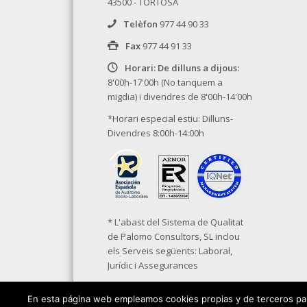
43500 - TORTOSA
Telèfon
977 44 90 33
Fax
977 44 91 33
Horari: De dilluns a dijous:
8'00h-17'00h (No tanquem a
migdia) i divendres de 8'00h-14'00h
*Horari especial estiu: Dilluns-
Divendres 8:00h-14:00h
* L'abast del Sistema de Qualitat
de Palomo Consultors, SL inclou
els Serveis següents: Laboral,
Jurídic i Assegurances
En esta página web empleamos cookies propias y de terceros para