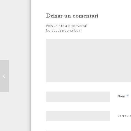
Deixar un comentari
Vols unir-te a la conversa?
No dubtis a contribuir!
EL GASTO EN
PROTECCIÓN FRENTE
AL DESEMPLEO HA
ASCENDIDO
*
Nom
Correu 