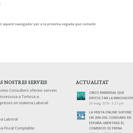
b
 en aquest navegador per a la pròxima vegada que comenti.
LS NOSTRES SERVEIS
ACTUALITAT
lomo Consultors ofereix serveis
CINCO BARRERAS QUE
 Assessoia a Tortosa a
DIFICULTAN LA INNOVACIÓ
preses en materia Laboral:
29 maig, 2019 - 5:21 pm
LA VENTA ONLINE SUPONE 
UN 20% DEL CONSUMO EN
ea Laboral
ESPAÑA, MIENTRAS EL
ea Fiscal Comptable
COMERCIO SE FRENA