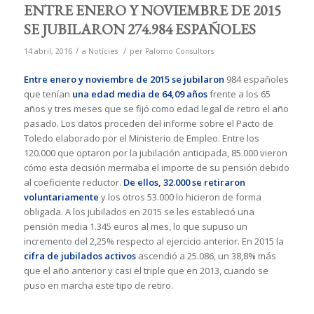
ENTRE ENERO Y NOVIEMBRE DE 2015
SE JUBILARON 274.984 ESPAÑOLES
/
/
14 abril, 2016
a
Notícies
per
Palomo Consultors
Entre enero y noviembre de 2015 se jubilaron
984 españoles
que tenían
una edad media de 64,09 años
frente a los 65
años y tres meses que se fijó como edad legal de retiro el año
pasado. Los datos proceden del informe sobre el Pacto de
Toledo elaborado por el Ministerio de Empleo. Entre los
120.000 que optaron por la jubilación anticipada, 85.000 vieron
cómo esta decisión mermaba el importe de su pensión debido
al coeficiente reductor.
De ellos, 32.000 se retiraron
voluntariamente
y los otros 53.000 lo hicieron de forma
obligada. A los jubilados en 2015 se les estableció una
pensión media 1.345 euros al mes, lo que supuso un
incremento del 2,25% respecto al ejercicio anterior. En 2015 la
cifra de jubilados activos
ascendió a 25.086, un 38,8% más
que el año anterior y casi el triple que en 2013, cuando se
puso en marcha este tipo de retiro.