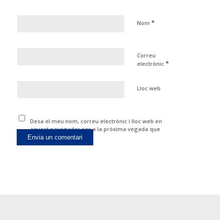
*
Nom
Correu
*
electrònic
Lloc web
Desa el meu nom, correu electrònic i lloc web en
aquest navegador per a la pròxima vegada que
comenti.