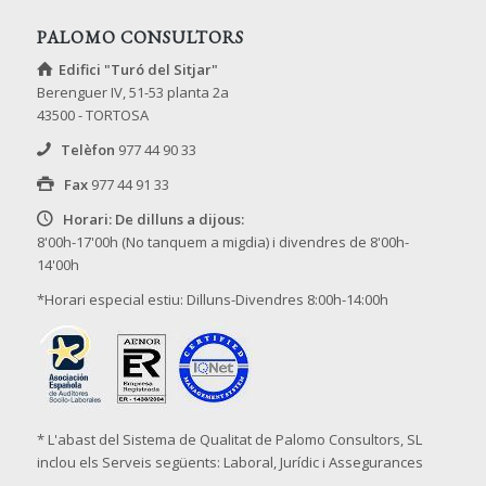
PALOMO CONSULTORS
Edifici "Turó del Sitjar"
Berenguer IV, 51-53 planta 2a
43500 - TORTOSA
Telèfon
977 44 90 33
Fax
977 44 91 33
Horari: De dilluns a dijous:
8'00h-17'00h (No tanquem a migdia) i divendres de 8'00h-
14'00h
*Horari especial estiu: Dilluns-Divendres 8:00h-14:00h
* L'abast del Sistema de Qualitat de Palomo Consultors, SL
inclou els Serveis següents: Laboral, Jurídic i Assegurances