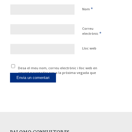
*
Nom
Correu
*
electrònic
Lloc web
Desa el meu nom, correu electrònic i lloc web en
aquest navegador per a la pròxima vegada que
comenti.