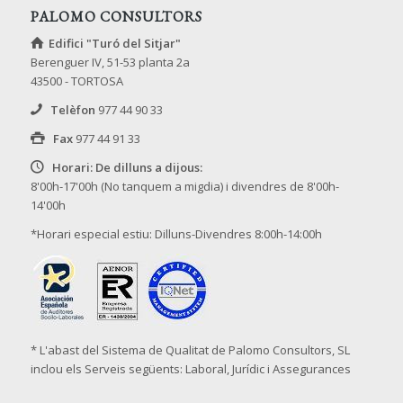
PALOMO CONSULTORS
Edifici "Turó del Sitjar"
Berenguer IV, 51-53 planta 2a
43500 - TORTOSA
Telèfon
977 44 90 33
Fax
977 44 91 33
Horari: De dilluns a dijous:
8'00h-17'00h (No tanquem a migdia) i divendres de 8'00h-
14'00h
*Horari especial estiu: Dilluns-Divendres 8:00h-14:00h
* L'abast del Sistema de Qualitat de Palomo Consultors, SL
inclou els Serveis següents: Laboral, Jurídic i Assegurances