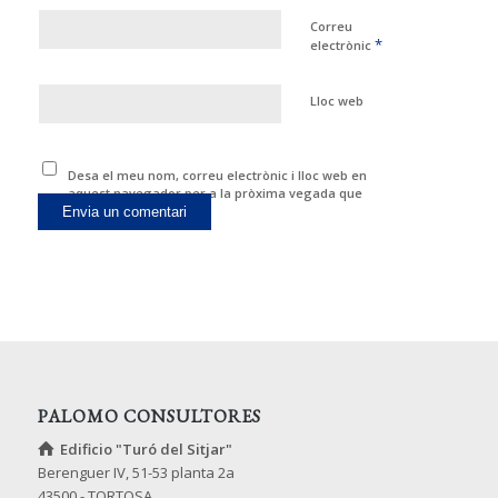
Correu
*
electrònic
Lloc web
Desa el meu nom, correu electrònic i lloc web en
aquest navegador per a la pròxima vegada que
comenti.
PALOMO CONSULTORES
Edificio "Turó del Sitjar"
Berenguer IV, 51-53 planta 2a
43500 - TORTOSA