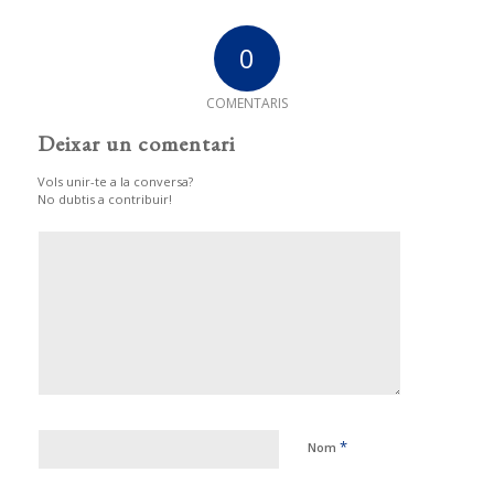
0
COMENTARIS
Deixar un comentari
Vols unir-te a la conversa?
No dubtis a contribuir!
*
Nom