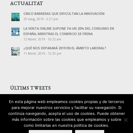
ACTUALITAT
CINCO BARRERAS QUE DIFICULTAN LA INNOVACIÓN
29 maig, 2019 - 5:21 pm
LA VENTA ONLINE SUPONE YA UN 20% DEL CONSUMO EN
ESPAÑA, MIENTRAS EL COMERCIO SE FRENA
12 febrer, 2019 - 10:22 am
¿QUÉ NOS DEPARARÁ 2019 EN EL ÁMBITO LABORAL?
11 febrer, 2019 - 12:35 pm
ÚLTIMS TWEETS
Tweets de @PalomoAssessors
En esta página web empleamos cookies propias y de terceros
para mejorar nuestros servicios y facilitar su navegación. Si
continúa navegando, acepta el uso de cookies. Puede obtener
más información sobre las cookies que empleamos y sobre
como limitarlas en nuestra política de cookies.
2016 © Copyright - Palomo Consultors