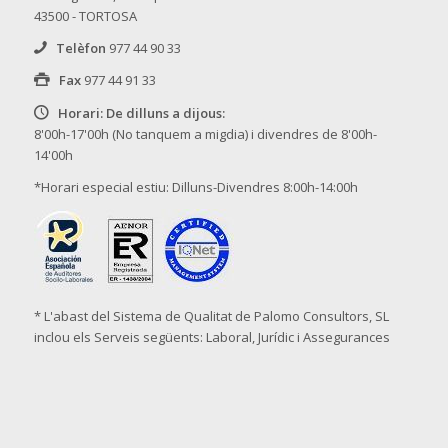
43500 - TORTOSA
Telèfon
977 44 90 33
Fax
977 44 91 33
Horari: De dilluns a dijous:
8'00h-17'00h (No tanquem a migdia) i divendres de 8'00h-
14'00h
*Horari especial estiu: Dilluns-Divendres 8:00h-14:00h
* L'abast del Sistema de Qualitat de Palomo Consultors, SL
inclou els Serveis següents: Laboral, Jurídic i Assegurances