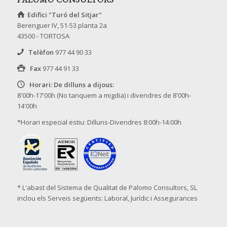
Edifici "Turó del Sitjar"
Berenguer IV, 51-53 planta 2a
43500 - TORTOSA
Telèfon
977 44 90 33
Fax
977 44 91 33
Horari: De dilluns a dijous:
8'00h-17'00h (No tanquem a migdia) i divendres de 8'00h-
14'00h
*Horari especial estiu: Dilluns-Divendres 8:00h-14:00h
* L'abast del Sistema de Qualitat de Palomo Consultors, SL
inclou els Serveis següents: Laboral, Jurídic i Assegurances