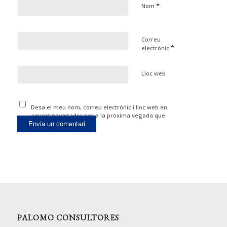
*
Nom
Correu
*
electrònic
Lloc web
Desa el meu nom, correu electrònic i lloc web en
aquest navegador per a la pròxima vegada que
comenti.
PALOMO CONSULTORES