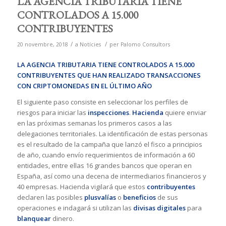
LA AGENCIA TRIBUTARIA TIENE
CONTROLADOS A 15.000
CONTRIBUYENTES
/
/
20 novembre, 2018
a
Notícies
per
Palomo Consultors
LA AGENCIA TRIBUTARIA
TIENE CONTROLADOS A 15.000
CONTRIBUYENTES QUE HAN REALIZADO TRANSACCIONES
CON CRIPTOMONEDAS EN EL ÚLTIMO AÑO
El siguiente paso consiste en seleccionar los perfiles de
riesgos para iniciar las
inspecciones
.
Hacienda
quiere enviar
en las próximas semanas los primeros casos a las
delegaciones territoriales. La identificación de estas personas
es el resultado de la campaña que lanzó el fisco a principios
de año, cuando envío requerimientos de información a 60
entidades, entre ellas 16 grandes bancos que operan en
España, así como una decena de intermediarios financieros y
40 empresas. Hacienda vigilará que estos
contribuyentes
declaren las posibles
plusvalías
o
beneficios
de sus
operaciones e indagará si utilizan las
divisas digitales
para
blanquear
dinero.