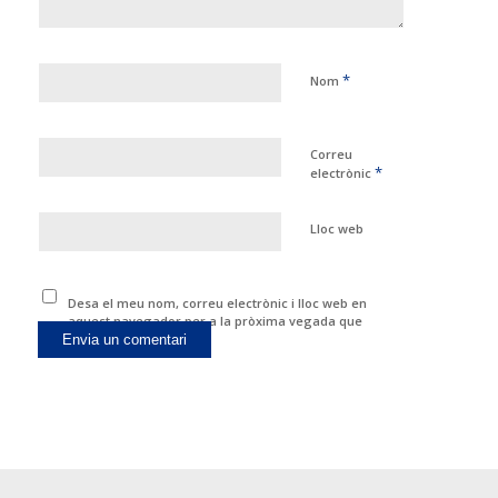
*
Nom
Correu
*
electrònic
Lloc web
Desa el meu nom, correu electrònic i lloc web en
aquest navegador per a la pròxima vegada que
comenti.