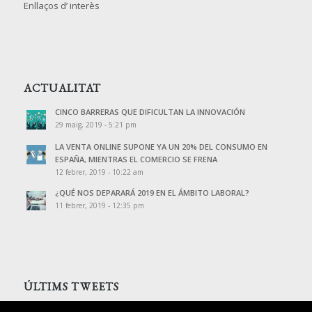
Enllaços d’ interès
ACTUALITAT
CINCO BARRERAS QUE DIFICULTAN LA INNOVACIÓN
29 maig, 2019 - 5:21 pm
LA VENTA ONLINE SUPONE YA UN 20% DEL CONSUMO EN
ESPAÑA, MIENTRAS EL COMERCIO SE FRENA
12 febrer, 2019 - 10:22 am
¿QUÉ NOS DEPARARÁ 2019 EN EL ÁMBITO LABORAL?
11 febrer, 2019 - 12:35 pm
ÚLTIMS TWEETS
Tweets de @PalomoAssessors