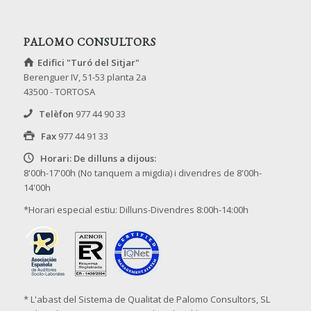
PALOMO CONSULTORS
Edifici "Turó del Sitjar"
Berenguer IV, 51-53 planta 2a
43500 - TORTOSA
Telèfon
977 44 90 33
Fax
977 44 91 33
Horari: De dilluns a dijous:
8'00h-17'00h (No tanquem a migdia) i divendres de 8'00h-
14'00h
*Horari especial estiu: Dilluns-Divendres 8:00h-14:00h
* L'abast del Sistema de Qualitat de Palomo Consultors, SL