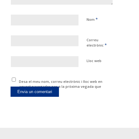
*
Nom
Correu
*
electrònic
Lloc web
Desa el meu nom, correu electrònic i lloc web en
aquest navegador per a la pròxima vegada que
comenti.