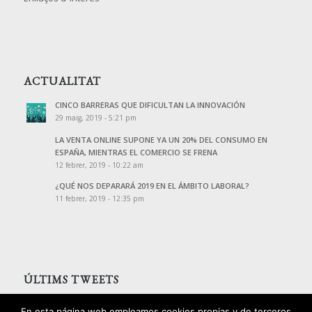
ACTUALITAT
CINCO BARRERAS QUE DIFICULTAN LA INNOVACIÓN
29 maig, 2019 - 5:21 pm
LA VENTA ONLINE SUPONE YA UN 20% DEL CONSUMO EN
ESPAÑA, MIENTRAS EL COMERCIO SE FRENA
12 febrer, 2019 - 10:22 am
¿QUÉ NOS DEPARARÁ 2019 EN EL ÁMBITO LABORAL?
11 febrer, 2019 - 12:35 pm
ÚLTIMS TWEETS
Tweets de @PalomoAssessors
En esta página web empleamos cookies propias y de terceros