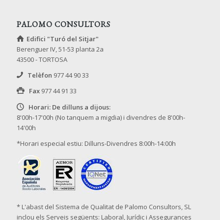
PALOMO CONSULTORS
Edifici "Turó del Sitjar"
Berenguer IV, 51-53 planta 2a
43500 - TORTOSA
Telèfon
977 44 90 33
Fax
977 44 91 33
Horari: De dilluns a dijous:
8'00h-17'00h (No tanquem a migdia) i divendres de 8'00h-
14'00h
*Horari especial estiu: Dilluns-Divendres 8:00h-14:00h
* L'abast del Sistema de Qualitat de Palomo Consultors, SL
inclou els Serveis següents: Laboral, Jurídic i Assegurances