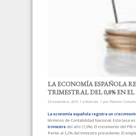
LA ECONOMÍA ESPAÑOLA R
TRIMESTRAL DEL 0,8% EN EL
/
/
26 novembre, 2015
a
Notícies
per
Palomo Consult
La economía española registra un crecimiento 
términos de Contabilidad Nacional. Esta tasa e
trimestre
del año (1,0%). El crecimiento del PIB 
frente al 3,2% del trimestre precedente. El emp