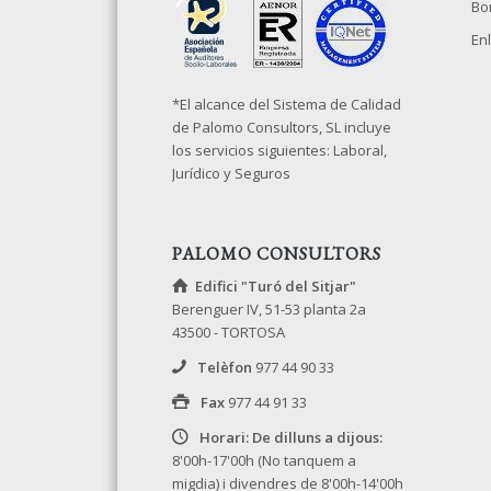
Bo
Enl
*El alcance del Sistema de Calidad
de Palomo Consultors, SL incluye
los servicios siguientes: Laboral,
Jurídico y Seguros
PALOMO CONSULTORS
Edifici "Turó del Sitjar"
Berenguer IV, 51-53 planta 2a
43500 - TORTOSA
Telèfon
977 44 90 33
Fax
977 44 91 33
Horari: De dilluns a dijous:
8'00h-17'00h (No tanquem a
migdia) i divendres de 8'00h-14'00h