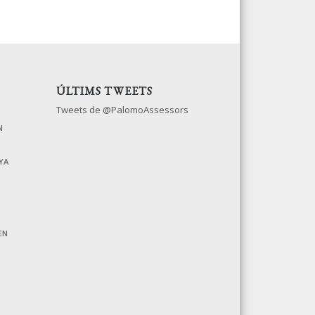
ÚLTIMS TWEETS
Tweets de @PalomoAssessors
N
YA
EN