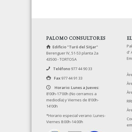
PALOMO CONSULTORES
E
Pa
Edificio "Turó del Sitjar"
d'
Berenguer IV, 51-53 planta 2a
Em
43500 - TORTOSA
Teléfono
977 44 90 33
Àr
Fax
977 44 91 33
Àr
Horario: Lunes a Jueves:
Àre
8'00h-17'00h (No cerramos a
mediodía) y Viernes de 8'00h-
RR
14'00h
Àr
*Horario especial verano: Lunes-
Co
Viernes 8:00h-14:00h
em