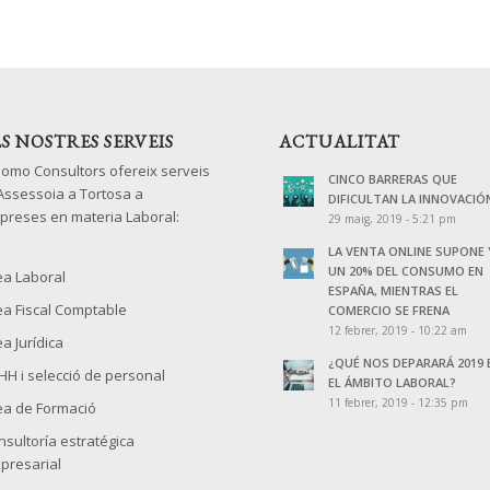
LS NOSTRES SERVEIS
ACTUALITAT
lomo Consultors ofereix serveis
CINCO BARRERAS QUE
 Assessoia a Tortosa a
DIFICULTAN LA INNOVACIÓ
preses en materia Laboral:
29 maig, 2019 - 5:21 pm
LA VENTA ONLINE SUPONE 
UN 20% DEL CONSUMO EN
ea Laboral
ESPAÑA, MIENTRAS EL
ea Fiscal Comptable
COMERCIO SE FRENA
12 febrer, 2019 - 10:22 am
a Jurídica
¿QUÉ NOS DEPARARÁ 2019 
HH i selecció de personal
EL ÁMBITO LABORAL?
11 febrer, 2019 - 12:35 pm
ea de Formació
nsultoría estratégica
presarial