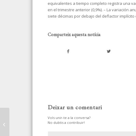
equivalentes a tiempo completo registra una vari
en el trimestre anterior (0,9%). – La variación an
siete décimas por debajo del deflactor implícito d
Comparteix aquesta notícia
Deixar un comentari
LOS FONDOS DE
Vols unir-te a la conversa?
VENTURE CAPITAL
No dubtis a contribuir!
VIVEN UNA ETAPA DE
MÁXIMA AGITACIÓN