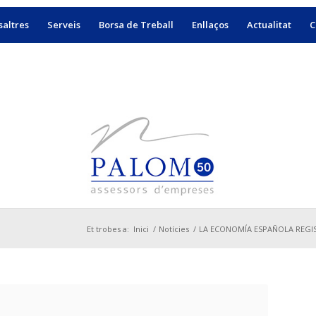
altres
Serveis
Borsa de Treball
Enllaços
Actualitat
C
Et trobes a:
Inici
/
Notícies
/
LA ECONOMÍA ESPAÑOLA REGIST