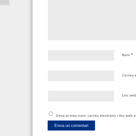
*
Nom
Correu 
Lloc we
Desa el meu nom, correu electrònic i lloc web