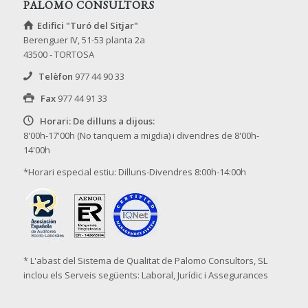
PALOMO CONSULTORS
Edifici "Turó del Sitjar"
Berenguer IV, 51-53 planta 2a
43500 - TORTOSA
Telèfon
977 44 90 33
Fax
977 44 91 33
Horari: De dilluns a dijous:
8'00h-17'00h (No tanquem a migdia) i divendres de 8'00h-
14'00h
*Horari especial estiu: Dilluns-Divendres 8:00h-14:00h
* L'abast del Sistema de Qualitat de Palomo Consultors, SL
inclou els Serveis següents: Laboral, Jurídic i Assegurances