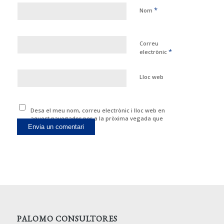
*
Nom
Correu
*
electrònic
Lloc web
Desa el meu nom, correu electrònic i lloc web en
aquest navegador per a la pròxima vegada que
comenti.
PALOMO CONSULTORES