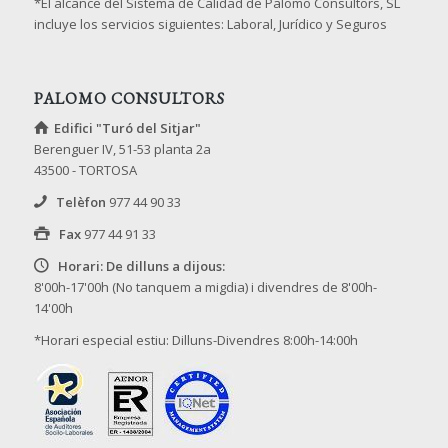
*El alcance del Sistema de Calidad de Palomo Consultors, SL
incluye los servicios siguientes: Laboral, Jurídico y Seguros
PALOMO CONSULTORS
Edifici "Turó del Sitjar"
Berenguer IV, 51-53 planta 2a
43500 - TORTOSA
Telèfon
977 44 90 33
Fax
977 44 91 33
Horari: De dilluns a dijous:
8'00h-17'00h (No tanquem a migdia) i divendres de 8'00h-
14'00h
*Horari especial estiu: Dilluns-Divendres 8:00h-14:00h