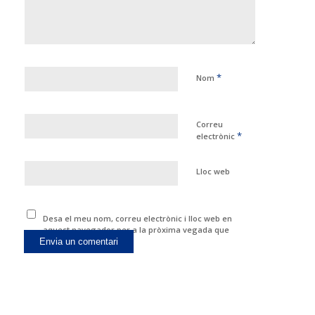
*
Nom
Correu
*
electrònic
Lloc web
Desa el meu nom, correu electrònic i lloc web en
aquest navegador per a la pròxima vegada que
comenti.