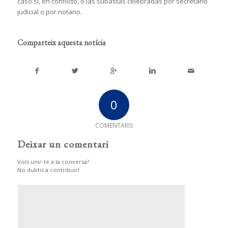
caso sí, en conflicto, o las subastas celebradas por secretario
judicial o por notario.
Comparteix aquesta notícia
0
COMENTARIS
Deixar un comentari
Vols unir-te a la conversa?
No dubtis a contribuir!