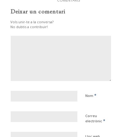
COMENTARIS
Deixar un comentari
Vols unir-te a la conversa?
No dubtis a contribuir!
*
Nom
Correu
*
electrònic
Lloc web