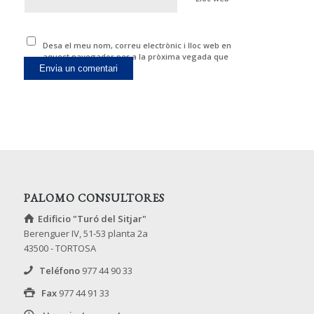
Desa el meu nom, correu electrònic i lloc web en
aquest navegador per a la pròxima vegada que
comenti.
PALOMO CONSULTORES
Edificio "Turó del Sitjar"
Berenguer IV, 51-53 planta 2a
43500 - TORTOSA
Teléfono
977 44 90 33
Fax
977 44 91 33