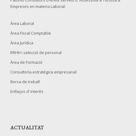
Palomo Consultors ofereix serveis d' Assessoia a Tortosa a
Empreses en materia Laboral:
Àrea Laboral
Àrea Fiscal Comptable
Àrea Jurídica
RRHH i selecció de personal
Àrea de Formació
Consultoría estratégica empresarial
Borsa de treball
Enllaços d’ interès
ACTUALITAT