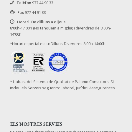
Telèfon
977 44 90 33
Fax
977 44 91 33
Horari: De dilluns a dijous:
8'00h-17'00h (No tanquem a migdia) i divendres de 8'00h-
14'00h
*Horari especial estiu: Dilluns-Divendres 8:00h-14:00h
* L'abast del Sistema de Qualitat de Palomo Consultors, SL
inclou els Serveis següents: Laboral, Jurídic i Assegurances
ELS NOSTRES SERVEIS