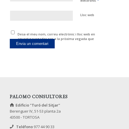
*
electrònic
Lloc web
Desa el meu nom, correu electrònic i lloc web en
aquest navegador per a la pròxima vegada que
comenti.
PALOMO CONSULTORES
Edificio "Turó del Sitjar"
Berenguer IV, 51-53 planta 2a
43500 - TORTOSA
Teléfono
977 44 90 33