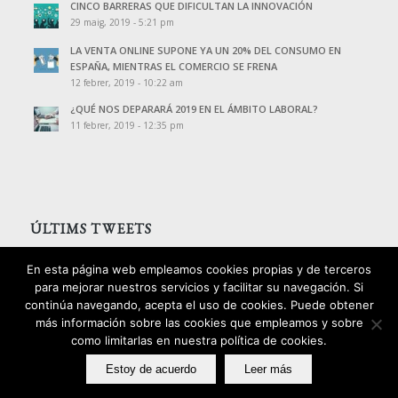
CINCO BARRERAS QUE DIFICULTAN LA INNOVACIÓN
29 maig, 2019 - 5:21 pm
LA VENTA ONLINE SUPONE YA UN 20% DEL CONSUMO EN
ESPAÑA, MIENTRAS EL COMERCIO SE FRENA
12 febrer, 2019 - 10:22 am
¿QUÉ NOS DEPARARÁ 2019 EN EL ÁMBITO LABORAL?
11 febrer, 2019 - 12:35 pm
ÚLTIMS TWEETS
Tweets de @PalomoAssessors
En esta página web empleamos cookies propias y de terceros
para mejorar nuestros servicios y facilitar su navegación. Si
continúa navegando, acepta el uso de cookies. Puede obtener
más información sobre las cookies que empleamos y sobre
como limitarlas en nuestra política de cookies.
2016 © Copyright - Palomo Consultors
Estoy de acuerdo
Leer más
Avís legal
Política de privacitat
Política de cookies
Política d’ igualtat i qualitat
Disseny: izquierdomotter