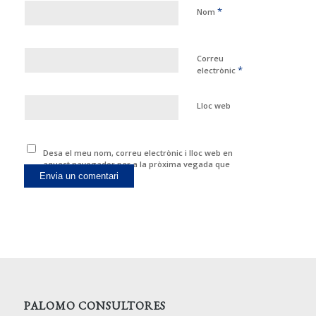
*
Nom
Correu
*
electrònic
Lloc web
Desa el meu nom, correu electrònic i lloc web en
aquest navegador per a la pròxima vegada que
comenti.
PALOMO CONSULTORES