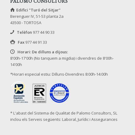
PALOMO CONSULTORS
Edifici "Turó del Sitjar"
Berenguer IV, 51-53 planta 2a
43500 - TORTOSA
Telèfon
977 44 90 33
Fax
977 44 91 33
Horari: De dilluns a dijous:
8'00h-17'00h (No tanquem a migdia) i divendres de 8'00h-
14'00h
*Horari especial estiu: Dilluns-Divendres 8:00h-14:00h
* L'abast del Sistema de Qualitat de Palomo Consultors, SL
inclou els Serveis següents: Laboral, Jurídic i Assegurances