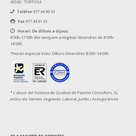
43500 - TORTOSA
Telèfon
977 44 90 33
Fax
977 44 91 33
Horari: De dilluns a dijous:
8'00h-17'00h (No tanquem a migdia) i divendres de 8'00h-
14'00h
*Horari especial estiu: Dilluns-Divendres 8:00h-14:00h
* L'abast del Sistema de Qualitat de Palomo Consultors, SL
inclou els Serveis següents: Laboral, Jurídic i Assegurances