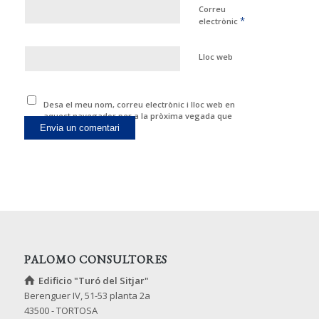
Correu
*
electrònic
Lloc web
Desa el meu nom, correu electrònic i lloc web en
aquest navegador per a la pròxima vegada que
comenti.
PALOMO CONSULTORES
Edificio "Turó del Sitjar"
Berenguer IV, 51-53 planta 2a
43500 - TORTOSA