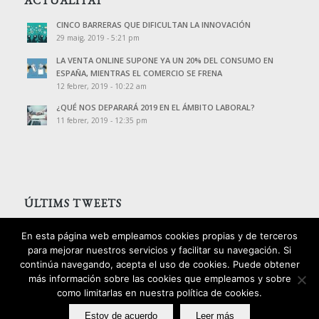
ACTUALITAT
CINCO BARRERAS QUE DIFICULTAN LA INNOVACIÓN
29 maig, 2019 - 5:21 pm
LA VENTA ONLINE SUPONE YA UN 20% DEL CONSUMO EN
ESPAÑA, MIENTRAS EL COMERCIO SE FRENA
12 febrer, 2019 - 10:22 am
¿QUÉ NOS DEPARARÁ 2019 EN EL ÁMBITO LABORAL?
11 febrer, 2019 - 12:35 pm
ÚLTIMS TWEETS
Tweets de @PalomoAssessors
En esta página web empleamos cookies propias y de terceros
para mejorar nuestros servicios y facilitar su navegación. Si
continúa navegando, acepta el uso de cookies. Puede obtener
más información sobre las cookies que empleamos y sobre
como limitarlas en nuestra política de cookies.
2016 © Copyright - Palomo Consultors
Estoy de acuerdo
Leer más