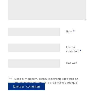
*
Nom
Correu
*
electrònic
Lloc web
Desa el meu nom, correu electrònic i lloc web en
aquest navegador per a la pròxima vegada que
comenti.