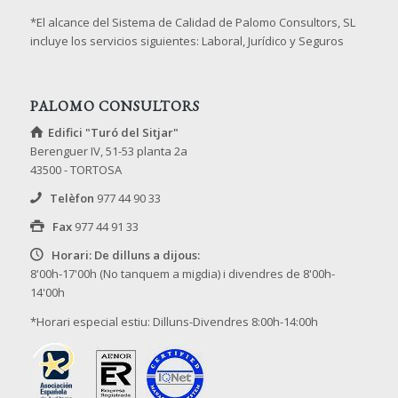
*El alcance del Sistema de Calidad de Palomo Consultors, SL
incluye los servicios siguientes: Laboral, Jurídico y Seguros
PALOMO CONSULTORS
Edifici "Turó del Sitjar"
Berenguer IV, 51-53 planta 2a
43500 - TORTOSA
Telèfon
977 44 90 33
Fax
977 44 91 33
Horari: De dilluns a dijous:
8'00h-17'00h (No tanquem a migdia) i divendres de 8'00h-
14'00h
*Horari especial estiu: Dilluns-Divendres 8:00h-14:00h