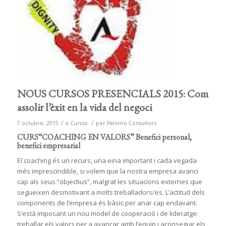
NOUS CURSOS PRESENCIALS 2015: Com
assolir l’èxit en la vida del negoci
/
/
7 octubre, 2015
a
Cursos
per
Palomo Consultors
CURS“COACHING EN VALORS” Benefici personal,
benefici empresarial
El coaching és un recurs, una eina important i cada vegada
més imprescindible, si volem que la nostra empresa avanci
cap als seus “objectius”, malgrat les situacions externes que
segueixen desmotivant a molts treballadors/es. L’actitud dels
components de l’empresa és bàsic per anar cap endavant.
S’està imposant un nou model de cooperació i de lideratge:
treballar els valors per a avançar amb l’equip i aconseguir els