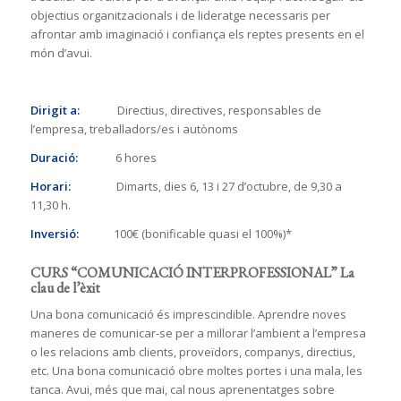
objectius organitzacionals i de lideratge necessaris per
afrontar amb imaginació i confiança els reptes presents en el
món d’avui.
Dirigit a:
Directius, directives, responsables de
l’empresa, treballadors/es i autònoms
Duració:
6 hores
Horari:
Dimarts, dies 6, 13 i 27 d’octubre, de 9,30 a
11,30 h.
Inversió:
100€ (bonificable quasi el 100%)*
CURS “COMUNICACIÓ INTERPROFESSIONAL” La
clau de l’èxit
Una bona comunicació és imprescindible. Aprendre noves
maneres de comunicar-se per a millorar l’ambient a l’empresa
o les relacions amb clients, proveïdors, companys, directius,
etc. Una bona comunicació obre moltes portes i una mala, les
tanca. Avui, més que mai, cal nous aprenentatges sobre