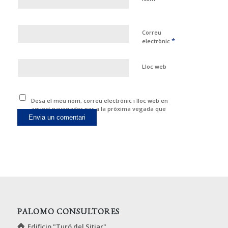
Correu
*
electrònic
Lloc web
Desa el meu nom, correu electrònic i lloc web en
aquest navegador per a la pròxima vegada que
comenti.
PALOMO CONSULTORES
Edificio "Turó del Sitjar"