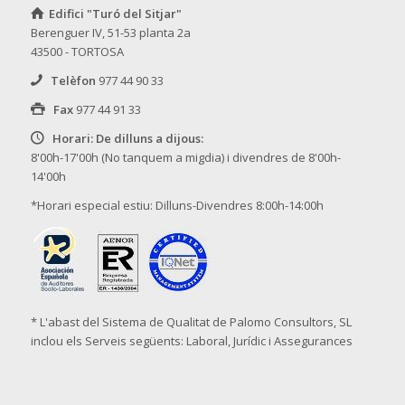
Edifici "Turó del Sitjar"
Berenguer IV, 51-53 planta 2a
43500 - TORTOSA
Telèfon
977 44 90 33
Fax
977 44 91 33
Horari: De dilluns a dijous:
8'00h-17'00h (No tanquem a migdia) i divendres de 8'00h-
14'00h
*Horari especial estiu: Dilluns-Divendres 8:00h-14:00h
* L'abast del Sistema de Qualitat de Palomo Consultors, SL
inclou els Serveis següents: Laboral, Jurídic i Assegurances