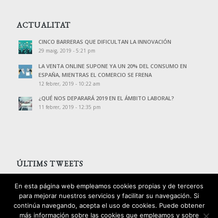
ACTUALITAT
CINCO BARRERAS QUE DIFICULTAN LA INNOVACIÓN
29 maig, 2019 - 5:21 pm
LA VENTA ONLINE SUPONE YA UN 20% DEL CONSUMO EN
ESPAÑA, MIENTRAS EL COMERCIO SE FRENA
12 febrer, 2019 - 10:22 am
¿QUÉ NOS DEPARARÁ 2019 EN EL ÁMBITO LABORAL?
11 febrer, 2019 - 12:35 pm
ÚLTIMS TWEETS
Tweets de @PalomoAssessors
En esta página web empleamos cookies propias y de terceros
para mejorar nuestros servicios y facilitar su navegación. Si
continúa navegando, acepta el uso de cookies. Puede obtener
más información sobre las cookies que empleamos y sobre