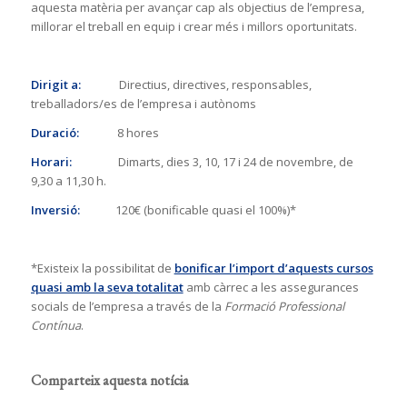
aquesta matèria per avançar cap als objectius de l’empresa,
millorar el treball en equip i crear més i millors oportunitats.
Dirigit a:
Directius, directives, responsables,
treballadors/es de l’empresa i autònoms
Duració:
8 hores
Horari:
Dimarts, dies 3, 10, 17 i 24 de novembre, de
9,30 a 11,30 h.
Inversió:
120€ (bonificable quasi el 100%)*
*Existeix la possibilitat de
bonificar l’import d’aquests cursos
quasi amb la seva totalitat
amb càrrec a les assegurances
socials de l’empresa a través de la
Formació Professional
Contínua
.
Comparteix aquesta notícia