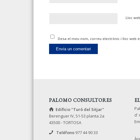
Lloc we
Desa el meu nom, correu electrònic i lloc web
PALOMO CONSULTORES
E
Pa
Edificio "Turó del Sitjar"
d'
Berenguer IV, 51-53 planta 2a
Em
43500 - TORTOSA
Teléfono
977 44 90 33
Àr