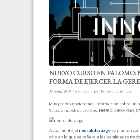
NUEVO CURSO EN PALOMO:
FORMA DE EJERCER LA GER
/
/
30 maig, 2018
a
Cursos
per
Palomo Consultors
Muy pronto enviaremos información sobre un 
SL para nuestros clientes: NEUROLIDERAZGO, 
Actualmente, el
neuroliderazgo
se plantea com
sólo en lo que se refiere a las habilidades tradi