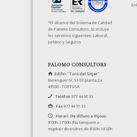
Enl
*El alcance del Sistema de Calidad
de Palomo Consultors, SL incluye
los servicios siguientes: Laboral,
Jurídico y Seguros
PALOMO CONSULTORS
Edifici "Turó del Sitjar"
Berenguer IV, 51-53 planta 2a
43500 - TORTOSA
Telèfon
977 44 90 33
Fax
977 44 91 33
Horari: De dilluns a dijous:
8'00h-17'00h (No tanquem a
migdia) i divendres de 8'00h-14'00h