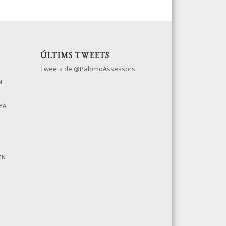
ÚLTIMS TWEETS
Tweets de @PalomoAssessors
N
YA
EN