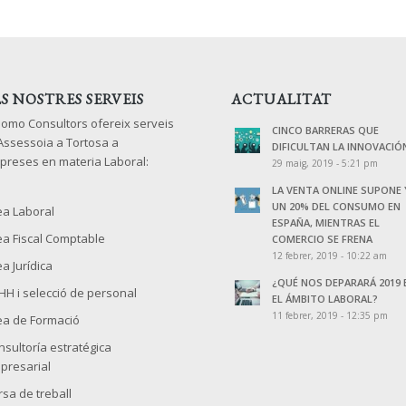
LS NOSTRES SERVEIS
ACTUALITAT
lomo Consultors ofereix serveis
CINCO BARRERAS QUE
 Assessoia a Tortosa a
DIFICULTAN LA INNOVACIÓ
preses en materia Laboral:
29 maig, 2019 - 5:21 pm
LA VENTA ONLINE SUPONE 
UN 20% DEL CONSUMO EN
ea Laboral
ESPAÑA, MIENTRAS EL
ea Fiscal Comptable
COMERCIO SE FRENA
12 febrer, 2019 - 10:22 am
a Jurídica
¿QUÉ NOS DEPARARÁ 2019 
HH i selecció de personal
EL ÁMBITO LABORAL?
11 febrer, 2019 - 12:35 pm
ea de Formació
nsultoría estratégica
presarial
rsa de treball