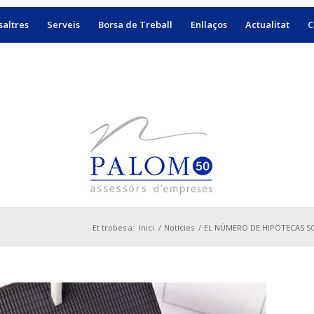
altres
Serveis
Borsa de Treball
Enllaços
Actualitat
C
Et trobes a:
Inici
/
Notícies
/
EL NÚMERO DE HIPOTECAS SOB