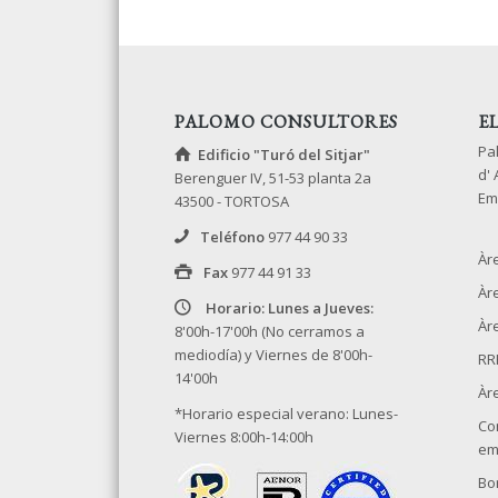
PALOMO CONSULTORES
E
Pa
Edificio "Turó del Sitjar"
d'
Berenguer IV, 51-53 planta 2a
Em
43500 - TORTOSA
Teléfono
977 44 90 33
Àr
Fax
977 44 91 33
Àr
Horario: Lunes a Jueves:
Àre
8'00h-17'00h (No cerramos a
mediodía) y Viernes de 8'00h-
RR
14'00h
Àr
*Horario especial verano: Lunes-
Co
Viernes 8:00h-14:00h
em
Bo