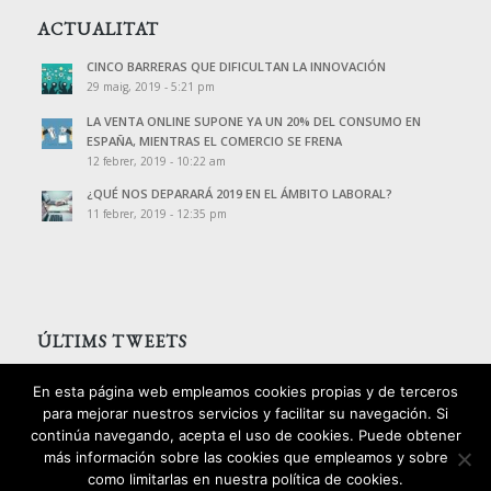
ACTUALITAT
CINCO BARRERAS QUE DIFICULTAN LA INNOVACIÓN
29 maig, 2019 - 5:21 pm
LA VENTA ONLINE SUPONE YA UN 20% DEL CONSUMO EN
ESPAÑA, MIENTRAS EL COMERCIO SE FRENA
12 febrer, 2019 - 10:22 am
¿QUÉ NOS DEPARARÁ 2019 EN EL ÁMBITO LABORAL?
11 febrer, 2019 - 12:35 pm
ÚLTIMS TWEETS
Tweets de @PalomoAssessors
En esta página web empleamos cookies propias y de terceros
para mejorar nuestros servicios y facilitar su navegación. Si
continúa navegando, acepta el uso de cookies. Puede obtener
más información sobre las cookies que empleamos y sobre
como limitarlas en nuestra política de cookies.