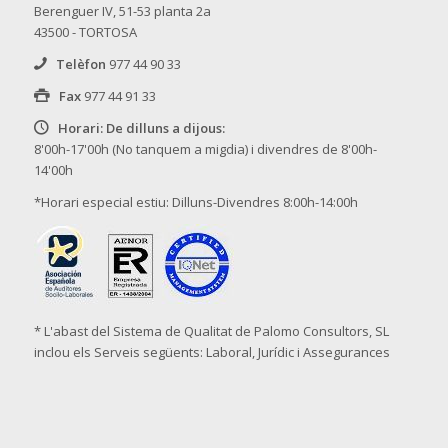
Berenguer IV, 51-53 planta 2a
43500 - TORTOSA
Telèfon
977 44 90 33
Fax
977 44 91 33
Horari: De dilluns a dijous:
8'00h-17'00h (No tanquem a migdia) i divendres de 8'00h-
14'00h
*Horari especial estiu: Dilluns-Divendres 8:00h-14:00h
* L'abast del Sistema de Qualitat de Palomo Consultors, SL
inclou els Serveis següents: Laboral, Jurídic i Assegurances