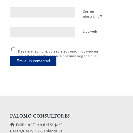
Correu
*
electrònic
Lloc web
Desa el meu nom, correu electrònic i lloc web en
aquest navegador per a la pròxima vegada que
comenti.
PALOMO CONSULTORES
Edificio "Turó del Sitjar"
Berenguer IV, 51-53 planta 2a