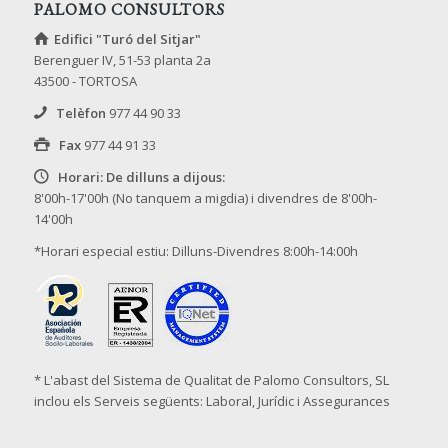
PALOMO CONSULTORS
Edifici "Turó del Sitjar"
Berenguer IV, 51-53 planta 2a
43500 - TORTOSA
Telèfon
977 44 90 33
Fax
977 44 91 33
Horari: De dilluns a dijous:
8'00h-17'00h (No tanquem a migdia) i divendres de 8'00h-
14'00h
*Horari especial estiu: Dilluns-Divendres 8:00h-14:00h
* L'abast del Sistema de Qualitat de Palomo Consultors, SL
inclou els Serveis següents: Laboral, Jurídic i Assegurances