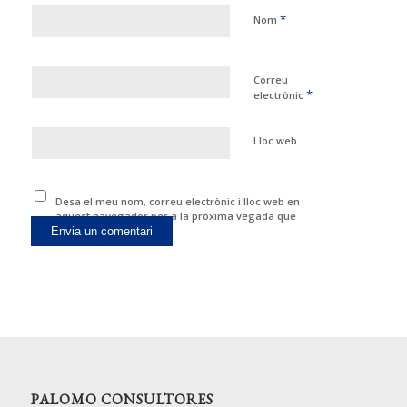
*
Nom
Correu
*
electrònic
Lloc web
Desa el meu nom, correu electrònic i lloc web en
aquest navegador per a la pròxima vegada que
comenti.
PALOMO CONSULTORES