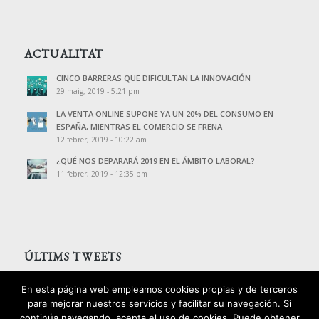
ACTUALITAT
CINCO BARRERAS QUE DIFICULTAN LA INNOVACIÓN
29 maig, 2019 - 5:21 pm
LA VENTA ONLINE SUPONE YA UN 20% DEL CONSUMO EN
ESPAÑA, MIENTRAS EL COMERCIO SE FRENA
12 febrer, 2019 - 10:22 am
¿QUÉ NOS DEPARARÁ 2019 EN EL ÁMBITO LABORAL?
11 febrer, 2019 - 12:35 pm
ÚLTIMS TWEETS
Tweets de @PalomoAssessors
En esta página web empleamos cookies propias y de terceros
para mejorar nuestros servicios y facilitar su navegación. Si
continúa navegando, acepta el uso de cookies. Puede obtener