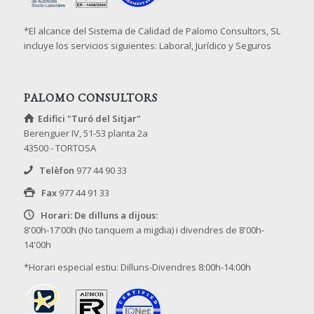
*El alcance del Sistema de Calidad de Palomo Consultors, SL
incluye los servicios siguientes: Laboral, Jurídico y Seguros
PALOMO CONSULTORS
Edifici "Turó del Sitjar"
Berenguer IV, 51-53 planta 2a
43500 - TORTOSA
Telèfon
977 44 90 33
Fax
977 44 91 33
Horari: De dilluns a dijous:
8'00h-17'00h (No tanquem a migdia) i divendres de 8'00h-
14'00h
*Horari especial estiu: Dilluns-Divendres 8:00h-14:00h