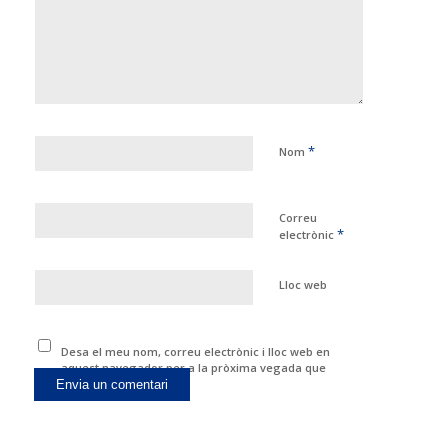
*
Nom
Correu
*
electrònic
Lloc web
Desa el meu nom, correu electrònic i lloc web en
aquest navegador per a la pròxima vegada que
comenti.