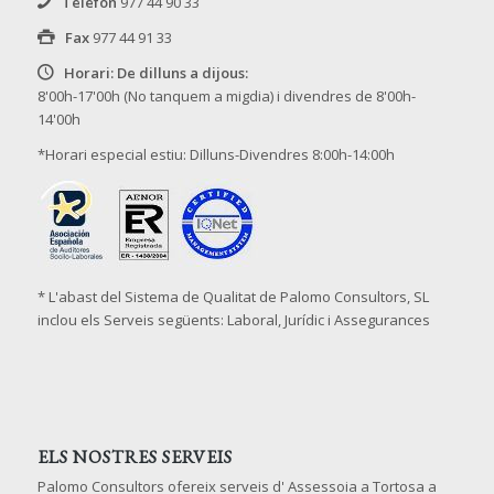
Telèfon
977 44 90 33
Fax
977 44 91 33
Horari: De dilluns a dijous:
8'00h-17'00h (No tanquem a migdia) i divendres de 8'00h-
14'00h
*Horari especial estiu: Dilluns-Divendres 8:00h-14:00h
* L'abast del Sistema de Qualitat de Palomo Consultors, SL
inclou els Serveis següents: Laboral, Jurídic i Assegurances
ELS NOSTRES SERVEIS
Palomo Consultors ofereix serveis d' Assessoia a Tortosa a