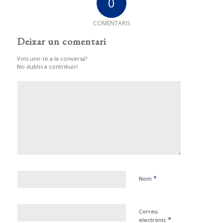
0
COMENTARIS
Deixar un comentari
Vols unir-te a la conversa?
No dubtis a contribuir!
*
Nom
Correu
*
electrònic