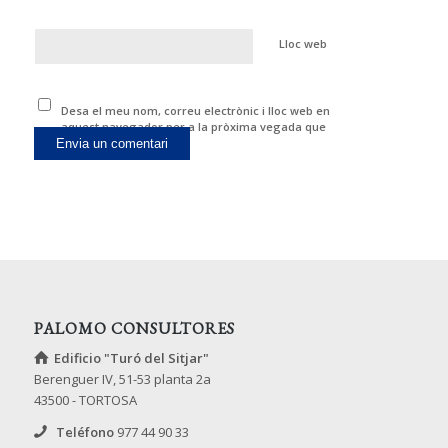
Lloc web
Desa el meu nom, correu electrònic i lloc web en
aquest navegador per a la pròxima vegada que
comenti.
PALOMO CONSULTORES
Edificio "Turó del Sitjar"
Berenguer IV, 51-53 planta 2a
43500 - TORTOSA
Teléfono
977 44 90 33