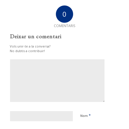
0
COMENTARIS
Deixar un comentari
Vols unir-te a la conversa?
No dubtis a contribuir!
*
Nom