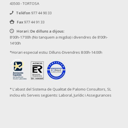
43500 - TORTOSA
Telèfon
977 44 90 33
Fax
977 44 91 33
Horari: De dilluns a dijous:
8'00h-17'00h (No tanquem a migdia) i divendres de 8'00h-
14'00h
*Horari especial estiu: Dilluns-Divendres 8:00h-14:00h
* L'abast del Sistema de Qualitat de Palomo Consultors, SL
inclou els Serveis següents: Laboral, Jurídic i Assegurances