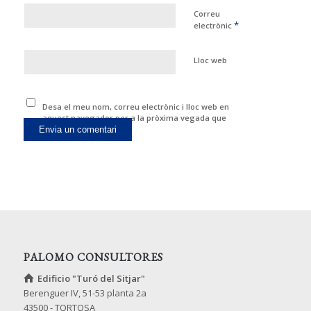
Correu
*
electrònic
Lloc web
Desa el meu nom, correu electrònic i lloc web en
aquest navegador per a la pròxima vegada que
comenti.
PALOMO CONSULTORES
Edificio "Turó del Sitjar"
Berenguer IV, 51-53 planta 2a
43500 - TORTOSA