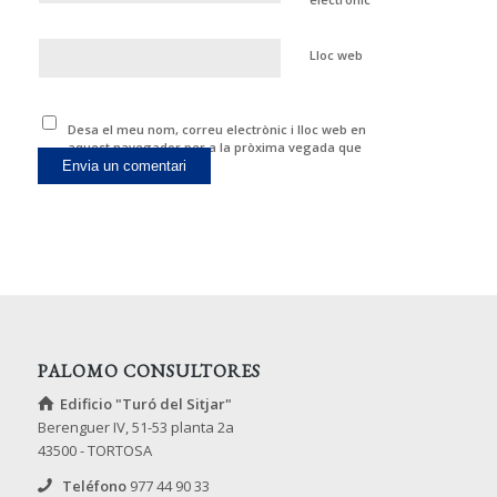
Lloc web
Desa el meu nom, correu electrònic i lloc web en
aquest navegador per a la pròxima vegada que
comenti.
PALOMO CONSULTORES
Edificio "Turó del Sitjar"
Berenguer IV, 51-53 planta 2a
43500 - TORTOSA
Teléfono
977 44 90 33