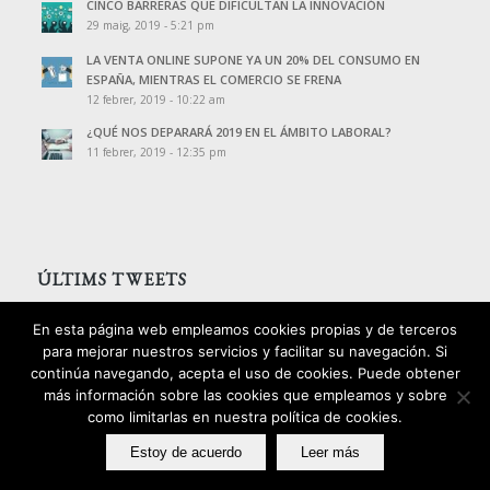
CINCO BARRERAS QUE DIFICULTAN LA INNOVACIÓN
29 maig, 2019 - 5:21 pm
LA VENTA ONLINE SUPONE YA UN 20% DEL CONSUMO EN
ESPAÑA, MIENTRAS EL COMERCIO SE FRENA
12 febrer, 2019 - 10:22 am
¿QUÉ NOS DEPARARÁ 2019 EN EL ÁMBITO LABORAL?
11 febrer, 2019 - 12:35 pm
ÚLTIMS TWEETS
Tweets de @PalomoAssessors
En esta página web empleamos cookies propias y de terceros
para mejorar nuestros servicios y facilitar su navegación. Si
continúa navegando, acepta el uso de cookies. Puede obtener
más información sobre las cookies que empleamos y sobre
como limitarlas en nuestra política de cookies.
2016 © Copyright - Palomo Consultors
Estoy de acuerdo
Leer más
Avís legal
Política de privacitat
Política de cookies
Política d’ igualtat i qualitat
Disseny: izquierdomotter