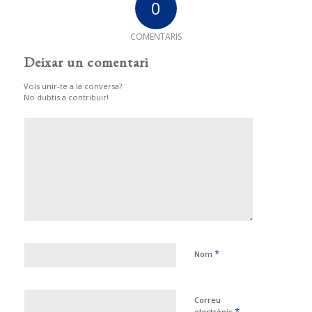
0
COMENTARIS
Deixar un comentari
Vols unir-te a la conversa?
No dubtis a contribuir!
*
Nom
Correu
*
electrònic