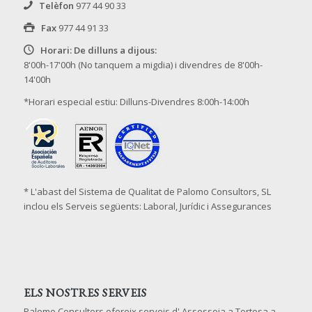
Telèfon
977 44 90 33
Fax
977 44 91 33
Horari: De dilluns a dijous:
8'00h-17'00h (No tanquem a migdia) i divendres de 8'00h-
14'00h
*Horari especial estiu: Dilluns-Divendres 8:00h-14:00h
* L'abast del Sistema de Qualitat de Palomo Consultors, SL
inclou els Serveis següents: Laboral, Jurídic i Assegurances
ELS NOSTRES SERVEIS
Palomo Consultors ofereix serveis d' Assessoia a Tortosa a