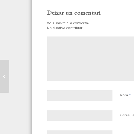
Deixar un comentari
Vols unir-te a la conversa?
No dubtis a contribuir!
LOS DELITOS FISCALES
CAEN UN 32% POR LA
MENOR ACTIVIDAD EN
LA CRISIS
*
Nom
Correu 