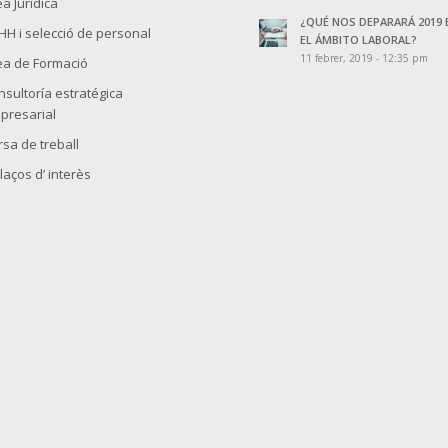
a Jurídica
¿QUÉ NOS DEPARARÁ 2019 
HH i selecció de personal
EL ÁMBITO LABORAL?
11 febrer, 2019 - 12:35 pm
ea de Formació
nsultoría estratégica
presarial
rsa de treball
laços d’ interès