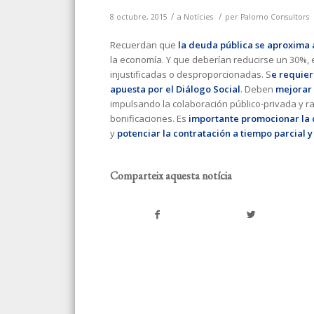
/
/
8 octubre, 2015
a
Notícies
per
Palomo Consultors
Recuerdan que
la deuda pública se aproxima a
la economía. Y que deberían reducirse un 30%, e
injustificadas o desproporcionadas. S
e requier
apuesta por el Diálogo Social
. Deben
mejorar 
impulsando la colaboración público-privada y ra
bonificaciones. Es
importante promocionar la 
y
potenciar la contratación a tiempo parcial y
Comparteix aquesta notícia