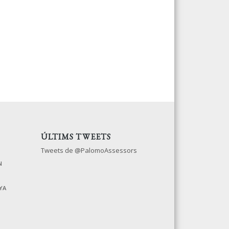
ÚLTIMS TWEETS
Tweets de @PalomoAssessors
N
YA