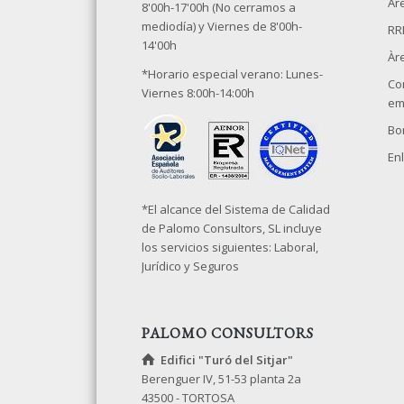
Àre
8'00h-17'00h (No cerramos a
mediodía) y Viernes de 8'00h-
RR
14'00h
Àr
*Horario especial verano: Lunes-
Co
Viernes 8:00h-14:00h
em
Bo
Enl
*El alcance del Sistema de Calidad
de Palomo Consultors, SL incluye
los servicios siguientes: Laboral,
Jurídico y Seguros
PALOMO CONSULTORS
Edifici "Turó del Sitjar"
Berenguer IV, 51-53 planta 2a
43500 - TORTOSA