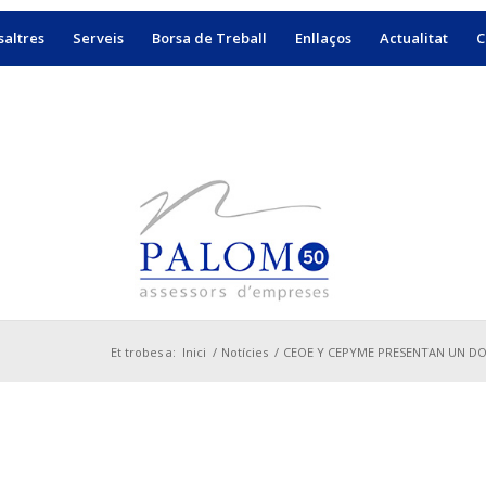
altres
Serveis
Borsa de Treball
Enllaços
Actualitat
C
Et trobes a:
Inici
/
Notícies
/
CEOE Y CEPYME PRESENTAN UN DO