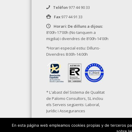
Telèfon
977 44 90 33
Fax
977 44 91 33
Horari: De dilluns a dijous:
8'00h-17'00h (No tanquem a
migdia) i divendres de 8'00h-14'00h
*Horari especial estiu: Dilluns-
Divendres 8:00h-14:00h
* L'abast del Sistema de Qualitat
de Palomo Consultors, SL inclou
els Serveis següents: Laboral,
Jurídic i Assegurances
En esta página web empleamos cookies propias y de terceros para
sobre la