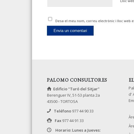
Lloc we
Desa el meu nom, correu electrònic i lloc web
PALOMO CONSULTORES
E
Pa
Edificio "Turó del Sitjar"
d'
Berenguer IV, 51-53 planta 2a
Em
43500 - TORTOSA
Teléfono
977 44 90 33
Àr
Fax
977 44 91 33
Àr
Horario: Lunes a Jueves: