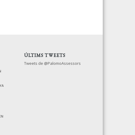
ÚLTIMS TWEETS
Tweets de @PalomoAssessors
N
YA
EN