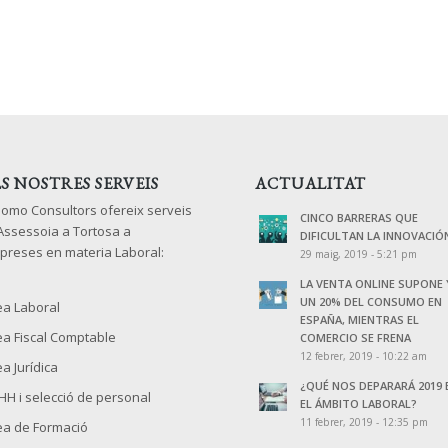
LS NOSTRES SERVEIS
ACTUALITAT
lomo Consultors ofereix serveis
CINCO BARRERAS QUE
 Assessoia a Tortosa a
DIFICULTAN LA INNOVACIÓ
preses en materia Laboral:
29 maig, 2019 - 5:21 pm
LA VENTA ONLINE SUPONE 
UN 20% DEL CONSUMO EN
ea Laboral
ESPAÑA, MIENTRAS EL
ea Fiscal Comptable
COMERCIO SE FRENA
12 febrer, 2019 - 10:22 am
a Jurídica
¿QUÉ NOS DEPARARÁ 2019 
HH i selecció de personal
EL ÁMBITO LABORAL?
11 febrer, 2019 - 12:35 pm
ea de Formació