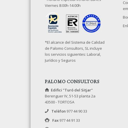
Co
Viernes 8:00h-14:00h
em
Bo
Enl
*El alcance del Sistema de Calidad
de Palomo Consultors, SL incluye
los servicios siguientes: Laboral,
Jurídico y Seguros
PALOMO CONSULTORS
Edifici "Turó del Sitjar"
Berenguer IV, 51-53 planta 2a
43500 - TORTOSA
Telèfon
977 44 90 33
Fax
977 44 91 33