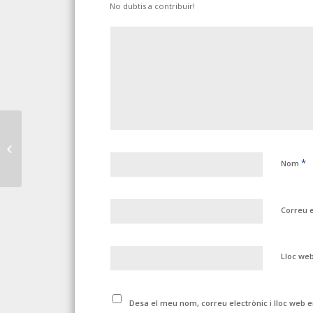
No dubtis a contribuir!
EN LOS PRIMEROS
ONCE MESES DE 2015
CASI 40.000
*
Nom
DESEMPLEADOS
CAPITALIZARON SU...
Correu 
Lloc we
Desa el meu nom, correu electrònic i lloc web