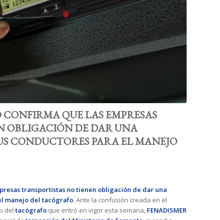
O CONFIRMA QUE LAS EMPRESAS
N OBLIGACIÓN DE DAR UNA
SUS CONDUCTORES PARA EL MANEJO
presas transportistas no tienen obligación de dar una
el manejo del tacógrafo
. Ante la confusión creada en el
o del
tacógrafo
que entró en vigor esta semana,
FENADISMER