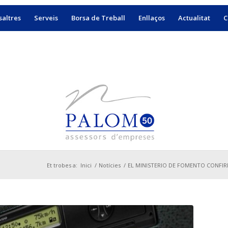
altres
Serveis
Borsa de Treball
Enllaços
Actualitat
C
Et trobes a:
Inici
/
Notícies
/
EL MINISTERIO DE FOMENTO CONFIR