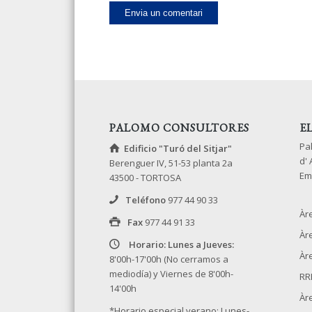
PALOMO CONSULTORES
E
Pa
Edificio "Turó del Sitjar"
d'
Berenguer IV, 51-53 planta 2a
Em
43500 - TORTOSA
Teléfono
977 44 90 33
Àr
Fax
977 44 91 33
Àr
Horario: Lunes a Jueves:
Àre
8'00h-17'00h (No cerramos a
mediodía) y Viernes de 8'00h-
RR
14'00h
Àr
*Horario especial verano: Lunes-