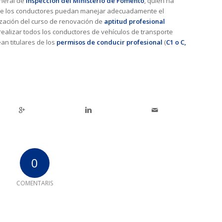
eneral de
Inspección del Ministerio de Fomento
, quien ha
que los conductores puedan manejar adecuadamente el
ización del curso de renovación de
aptitud profesional
realizar todos los conductores de vehículos de transporte
n titulares de los
permisos de conducir profesional
(
C1 o C,
0
COMENTARIS