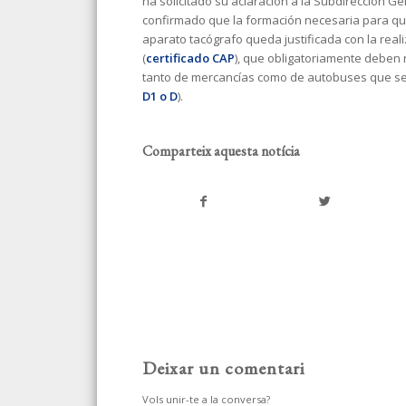
ha solicitado su aclaración a la Subdirección G
confirmado que la formación necesaria para 
aparato tacógrafo queda justificada con la real
(
certificado CAP
), que obligatoriamente deben 
tanto de mercancías como de autobuses que sea
D1 o D
).
Comparteix aquesta notícia
Deixar un comentari
Vols unir-te a la conversa?