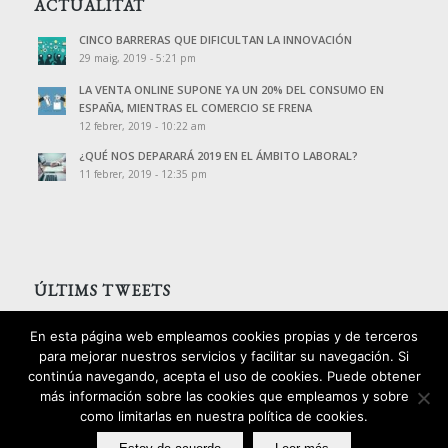
ACTUALITAT
CINCO BARRERAS QUE DIFICULTAN LA INNOVACIÓN
29 maig, 2019 - 5:21 pm
LA VENTA ONLINE SUPONE YA UN 20% DEL CONSUMO EN
ESPAÑA, MIENTRAS EL COMERCIO SE FRENA
12 febrer, 2019 - 10:22 am
¿QUÉ NOS DEPARARÁ 2019 EN EL ÁMBITO LABORAL?
11 febrer, 2019 - 12:35 pm
ÚLTIMS TWEETS
Tweets de @PalomoAssessors
En esta página web empleamos cookies propias y de terceros
para mejorar nuestros servicios y facilitar su navegación. Si
continúa navegando, acepta el uso de cookies. Puede obtener
más información sobre las cookies que empleamos y sobre
como limitarlas en nuestra política de cookies.
2016 © Copyright - Palomo Consultors