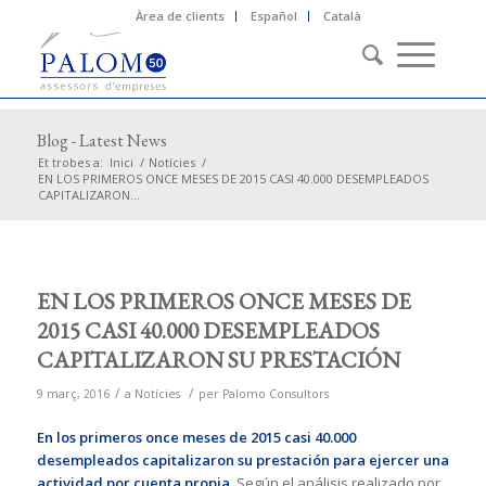
Àrea de clients
Español
Català
Blog - Latest News
Et trobes a:
Inici
/
Notícies
/
EN LOS PRIMEROS ONCE MESES DE 2015 CASI 40.000 DESEMPLEADOS
CAPITALIZARON...
EN LOS PRIMEROS ONCE MESES DE
2015 CASI 40.000 DESEMPLEADOS
CAPITALIZARON SU PRESTACIÓN
/
/
9 març, 2016
a
Notícies
per
Palomo Consultors
En los primeros once meses de 2015
casi 40.000
desempleados capitalizaron su prestación para ejercer una
actividad por cuenta propia.
Según el análisis realizado por