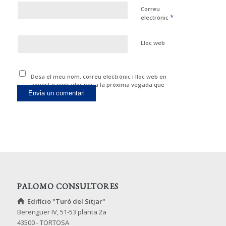
Correu
*
electrònic
Lloc web
Desa el meu nom, correu electrònic i lloc web en
aquest navegador per a la pròxima vegada que
comenti.
PALOMO CONSULTORES
Edificio "Turó del Sitjar"
Berenguer IV, 51-53 planta 2a
43500 - TORTOSA