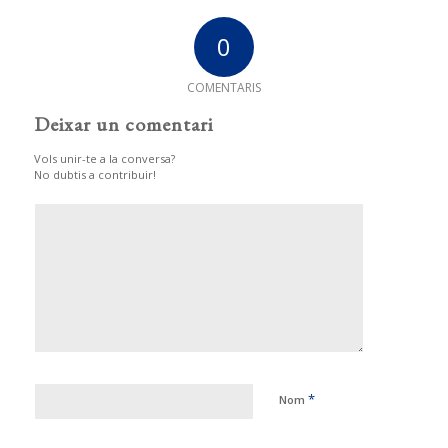
0
COMENTARIS
Deixar un comentari
Vols unir-te a la conversa?
No dubtis a contribuir!
*
Nom