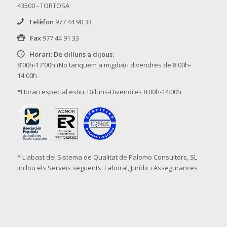
43500 - TORTOSA
Telèfon
977 44 90 33
Fax
977 44 91 33
Horari: De dilluns a dijous:
8'00h-17'00h (No tanquem a migdia) i divendres de 8'00h-
14'00h
*Horari especial estiu: Dilluns-Divendres 8:00h-14:00h
* L'abast del Sistema de Qualitat de Palomo Consultors, SL
inclou els Serveis següents: Laboral, Jurídic i Assegurances